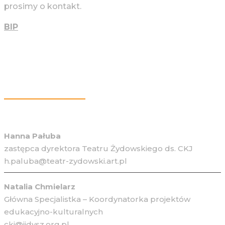
prosimy o kontakt.
BIP
Więcej Informacji
Hanna Pałuba
zastępca dyrektora Teatru Żydowskiego ds. CKJ
h.paluba@teatr-zydowski.art.pl
Natalia Chmielarz
Główna Specjalistka – Koordynatorka projektów
edukacyjno-kulturalnych
ckj@jidysz.org.pl