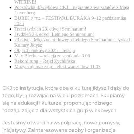
WITRINE!
Pocztówka dźwiękowa CKJ – nagranie z warsztatów z Mają
Luxenberg
BURIK בוריק – FESTIWAL BURAKA 9–12 października
2025
Trzeci tydzień 23. edycji Seminarium!
I tydzień 23. edycji Letniego Seminarium!
23 edycja Międzynarodowego Letniego Seminarium Języka i
Kultury Jidysz
Objazd naukowy 2025 – relacja
Max Blecher – relacja ze spotkania 3.06
Rekordirung – Rejzl Żychlińska
Muzyczny make-up – efekt warsztatów 11.03
CKJ to instytucja, która dba o kulturę jidysz i dąży do
tego, by ją rozwijać na wielu poziomach. Skupiamy
się na edukacji i kulturze, proponując różnego
rodzaju zajęcia dla wszystkich grup wiekowych.
Jesteśmy otwarci na współpracę, nowe pomysły,
inicjatywy. Zainteresowane osoby i organizacje