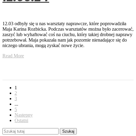
12.03 odbyły się u nas warsztaty naprawcze, które poprowadziła
Maja Karina Rozbicka. Podczas warsztatów można było zacerować,
zaszyć lub wyhaftować coś na ciuchu, który takiej drobnej naprawy
potrzebował. Maja pokazała nam jak pozornie nienadające się do
niczego ubrania, mogą zyskać nowe życie.
Read More
1
2
3
...
5
Następny
Ostatni