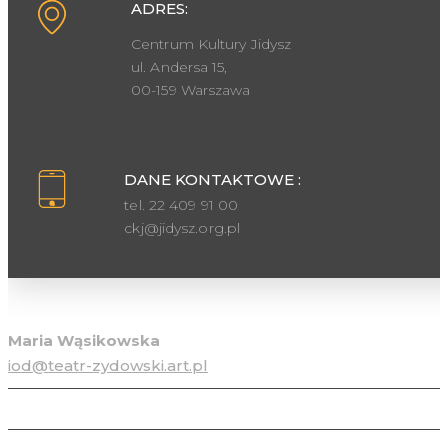
ADRES:
Centrum Kultury Jidysz
ul. Andersa 15,
00-159 Warszawa
DANE KONTAKTOWE :
tel. 22 409 91 00
ckj@jidysz.org.pl
Inspektor ochrony danych osobowych
Maria Wąsikowska
iod@teatr-zydowski.art.pl