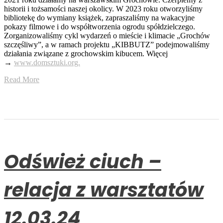
historii i tożsamości naszej okolicy. W 2023 roku otworzyliśmy
bibliotekę do wymiany książek, zapraszaliśmy na wakacyjne
pokazy filmowe i do współtworzenia ogrodu spółdzielczego.
Zorganizowaliśmy cykl wydarzeń o mieście i klimacie „Grochów
szczęśliwy”, a w ramach projektu „KIBBUTZ” podejmowaliśmy
działania związane z grochowskim kibucem. Więcej
→
www.domsztuki.org.
Read More
Odśwież ciuch –
relacja z warsztatów
12.03.24