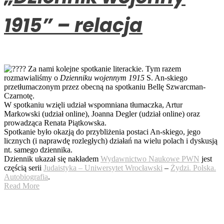
1915” – relacja
Za nami kolejne spotkanie literackie. Tym razem
rozmawialiśmy o
Dzienniku wojennym 1915
S. An-skiego
przetłumaczonym przez obecną na spotkaniu Bellę Szwarcman-
Czarnotę.
W spotkaniu wzięli udział wspomniana tłumaczka, Artur
Markowski (udział online), Joanna Degler (udział online) oraz
prowadząca Renata Piątkowska.
Spotkanie było okazją do przybliżenia postaci An-skiego, jego
licznych (i naprawdę rozległych) działań na wielu polach i dyskusją
nt. samego dziennika.
Dziennik ukazał się nakładem
Wydawnictwo Naukowe PWN
jest
częścią serii
Judaistyka – Uniwersytet Wrocławski
–
Żydzi. Polska.
Autobiografia
.
Read More