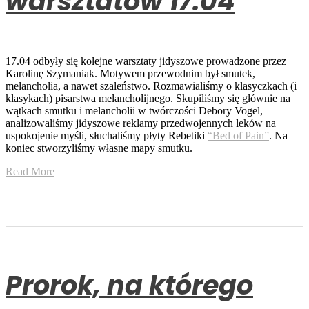
warsztatów 17.04
17.04 odbyły się kolejne warsztaty jidyszowe prowadzone przez
Karolinę Szymaniak. Motywem przewodnim był smutek,
melancholia, a nawet szaleństwo. Rozmawialiśmy o klasyczkach (i
klasykach) pisarstwa melancholijnego. Skupiliśmy się głównie na
wątkach smutku i melancholii w twórczości Debory Vogel,
analizowaliśmy jidyszowe reklamy przedwojennych leków na
uspokojenie myśli, słuchaliśmy płyty Rebetiki
“Bed of Pain”
. Na
koniec stworzyliśmy własne mapy smutku.
Read More
Prorok, na którego