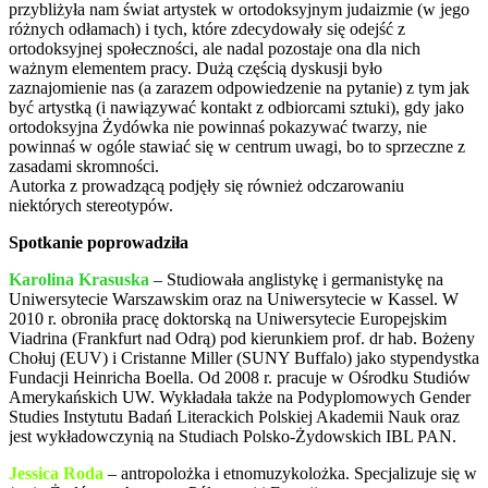
przybliżyła nam świat artystek w ortodoksyjnym judaizmie (w jego
różnych odłamach) i tych, które zdecydowały się odejść z
ortodoksyjnej społeczności, ale nadal pozostaje ona dla nich
ważnym elementem pracy. Dużą częścią dyskusji było
zaznajomienie nas (a zarazem odpowiedzenie na pytanie) z tym jak
być artystką (i nawiązywać kontakt z odbiorcami sztuki), gdy jako
ortodoksyjna Żydówka nie powinnaś pokazywać twarzy, nie
powinnaś w ogóle stawiać się w centrum uwagi, bo to sprzeczne z
zasadami skromności.
Autorka z prowadzącą podjęły się również odczarowaniu
niektórych stereotypów.
Spotkanie poprowadziła
Karolina Krasuska
– Studiowała anglistykę i germanistykę na
Uniwersytecie Warszawskim oraz na Uniwersytecie w Kassel. W
2010 r. obroniła pracę doktorską na Uniwersytecie Europejskim
Viadrina (Frankfurt nad Odrą) pod kierunkiem prof. dr hab. Bożeny
Chołuj (EUV) i Cristanne Miller (SUNY Buffalo) jako stypendystka
Fundacji Heinricha Boella. Od 2008 r. pracuje w Ośrodku Studiów
Amerykańskich UW. Wykładała także na Podyplomowych Gender
Studies Instytutu Badań Literackich Polskiej Akademii Nauk oraz
jest wykładowczynią na Studiach Polsko-Żydowskich IBL PAN.
Jessica Roda
– antropolożka i etnomuzykolożka. Specjalizuje się w