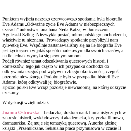
Punktem wyjścia naszego czerwcowego spotkania była biografia
Eve Adams „Odważne życie Eve Adams w niebezpiecznych
czasach” autorstwa Jonathana Neda Katza, w tłumaczeniu
Agnieszki Szling. Niezwykła postać, mimo polskiego pochodzenia,
właściwie tu nieznana. Prowadzący spotkanie przybliżyli nam
sylwetkę Eve. Wspólnie zastanawialiśmy się na ile biografia Eve
jest życiorysem w jakiś sposób modelowym dla swoich czasów, a
na ile jednak wymyka się pewnym ramom.
Podęli również temat odszukiwania queerowych historii i
kontekstów, tego jak często w ich przypadku dochodzi do
odkrywania czegoś pod wpływem zbiegu okoliczności, czegoś
pozornie nieważnego. Podobnie było w przypadku historii Eve
Adams, którą odkrywali jej biografowie.
Epizod polski Eve wciąż pozostaje niewiadomą, na której odkrycie
czekamy.
W dyskusji wzięli udział:
Joanna Ostrowska
– badaczka, doktora nauk humanistycznych w
zakresie historii, wykładowczyni akademicka, krytyczka filmowa,
dramaturżka. Zajmuje się tematyką queerową. Autorka głośnej
książki „Przemilczane. Seksualna praca przymusowa w czasie II