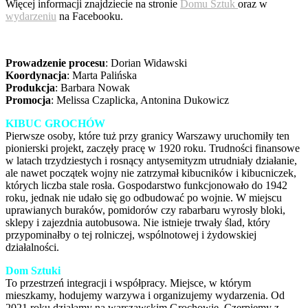
Więcej informacji znajdziecie na stronie
Domu Sztuk
oraz w
wydarzeniu
na Facebooku.
Prowadzenie procesu
: Dorian Widawski
Koordynacja
: Marta Palińska
Produkcja
: Barbara Nowak
Promocja
: Melissa Czaplicka, Antonina Dukowicz
KIBUC GROCHÓW
Pierwsze osoby, które tuż przy granicy Warszawy uruchomiły ten
pionierski projekt, zaczęły pracę w 1920 roku. Trudności finansowe
w latach trzydziestych i rosnący antysemityzm utrudniały działanie,
ale nawet początek wojny nie zatrzymał kibucników i kibucniczek,
których liczba stale rosła. Gospodarstwo funkcjonowało do 1942
roku, jednak nie udało się go odbudować po wojnie. W miejscu
uprawianych buraków, pomidorów czy rabarbaru wyrosły bloki,
sklepy i zajezdnia autobusowa. Nie istnieje trwały ślad, który
przypominałby o tej rolniczej, wspólnotowej i żydowskiej
działalności.
Dom Sztuki
To przestrzeń integracji i współpracy. Miejsce, w którym
mieszkamy, hodujemy warzywa i organizujemy wydarzenia. Od
2021 roku działamy na warszawskim Grochowie. Czerpiemy z