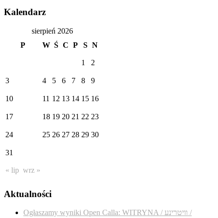
Kalendarz
sierpień 2026
P
W
Ś
C
P
S
N
1
2
3
4
5
6
7
8
9
10
11
12
13
14
15
16
17
18
19
20
21
22
23
24
25
26
27
28
29
30
31
« lip
wrz »
Aktualności
Ogłaszamy wyniki Open Calla: WITRYNA / װיטרינע /