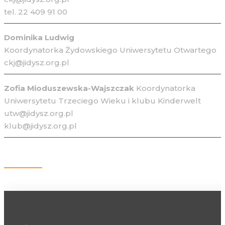
tel. 22 409 91 00
Dominika Ludwig
Koordynatorka Żydowskiego Uniwersytetu Otwartego
ckj@jidysz.org.pl
Zofia Mioduszewska-Wajszczak
Koordynatorka
Uniwersytetu Trzeciego Wieku i klubu Kinderwelt
utw@jidysz.org.pl
klub@jidysz.org.pl
Kontakt