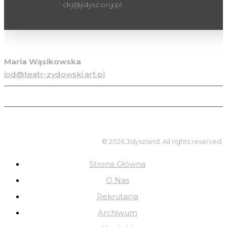
ckj@jidysz.org.pl
Inspektor ochrony danych osobowych
Maria Wąsikowska
iod@teatr-zydowski.art.pl
© 2026 Jidyszland. All rights reserved.
Strona Główna
O Nas
Rekrutacja
Archiwum