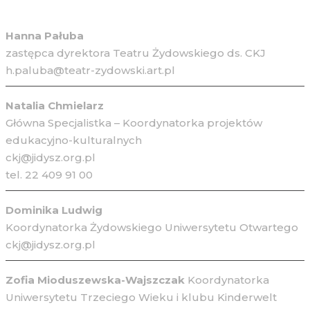
Hanna Pałuba
zastępca dyrektora Teatru Żydowskiego ds. CKJ
h.paluba@teatr-zydowski.art.pl
Natalia Chmielarz
Główna Specjalistka – Koordynatorka projektów
edukacyjno-kulturalnych
ckj@jidysz.org.pl
tel. 22 409 91 00
Dominika Ludwig
Koordynatorka Żydowskiego Uniwersytetu Otwartego
ckj@jidysz.org.pl
Zofia Mioduszewska-Wajszczak
Koordynatorka
Uniwersytetu Trzeciego Wieku i klubu Kinderwelt