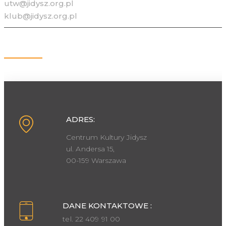
utw@jidysz.org.pl
klub@jidysz.org.pl
Kontakt
ADRES:
Centrum Kultury Jidysz
ul. Andersa 15,
00-159 Warszawa
DANE KONTAKTOWE :
tel. 22 409 91 00