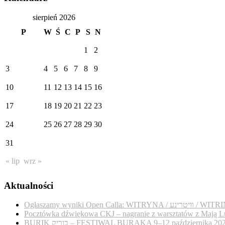
sierpień 2026
P
W
Ś
C
P
S
N
1
2
3
4
5
6
7
8
9
10
11
12
13
14
15
16
17
18
19
20
21
22
23
24
25
26
27
28
29
30
31
« lip
wrz »
Aktualności
Ogłaszamy wyniki Open Calla: WITRYNA / נע
Pocztówka dźwiękowa CKJ – nagranie z warsztatów z Mają L
BURIK בוריק – FESTIWAL BURAKA 9–12 października 20