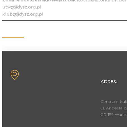
utw@jidysz.org.pl
klub@jidysz.org.pl
Kontakt
ADRES:
Centrum Kult
ul. Andersa 15
00-159 Wars