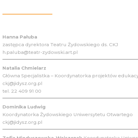
Więcej Informacji
Hanna Pałuba
zastępca dyrektora Teatru Żydowskiego ds. CKJ
h.paluba@teatr-zydowski.art.pl
Natalia Chmielarz
Główna Specjalistka – Koordynatorka projektów edukacy
ckj@jidysz.org.pl
tel. 22 409 91 00
Dominika Ludwig
Koordynatorka Żydowskiego Uniwersytetu Otwartego
ckj@jidysz.org.pl
Zofia Mioduszewska-Wajszczak
Koordynatorka Uniwers