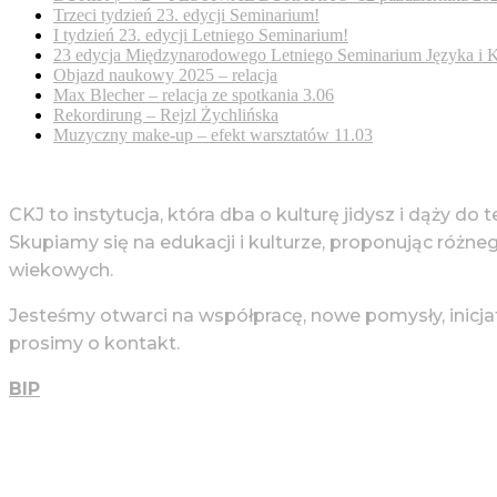
Trzeci tydzień 23. edycji Seminarium!
I tydzień 23. edycji Letniego Seminarium!
23 edycja Międzynarodowego Letniego Seminarium Języka i K
Objazd naukowy 2025 – relacja
Max Blecher – relacja ze spotkania 3.06
Rekordirung – Rejzl Żychlińska
Muzyczny make-up – efekt warsztatów 11.03
CKJ to instytucja, która dba o kulturę jidysz i dąży do 
Skupiamy się na edukacji i kulturze, proponując różne
wiekowych.
Jesteśmy otwarci na współpracę, nowe pomysły, inicja
prosimy o kontakt.
BIP