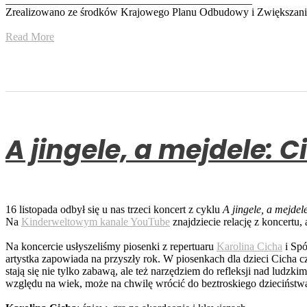
Zrealizowano ze środków Krajowego Planu Odbudowy i Zwiększan
Read More
A jingele, a mejdele: 
16 listopada odbył się u nas trzeci koncert z cyklu
A jingele, a mejdel
Na
Kinderweltowym kanale YouTube
znajdziecie relację z koncertu,
Na koncercie usłyszeliśmy piosenki z repertuaru
Karolina Cicha
i Spó
artystka zapowiada na przyszły rok. W piosenkach dla dzieci Cicha c
stają się nie tylko zabawą, ale też narzędziem do refleksji nad ludzk
względu na wiek, może na chwilę wrócić do beztroskiego dzieciństw