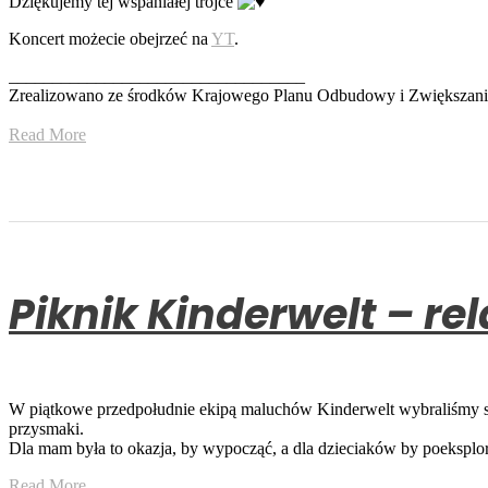
Dziękujemy tej wspaniałej trójce
Koncert możecie obejrzeć na
YT
.
__________________________________
Zrealizowano ze środków Krajowego Planu Odbudowy i Zwiększan
Read More
Piknik Kinderwelt – rel
W piątkowe przedpołudnie ekipą maluchów Kinderwelt wybraliśmy si
przysmaki.
Dla mam była to okazja, by wypocząć, a dla dzieciaków by poekspl
Read More