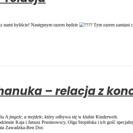
 z nami byliście! Następnym razem będzie
Tym razem zamiast ci
Chanuka – relacja z kon
klu
A jingele, a mejdele
, który odbywa się w klubie Kinderwelt.
 rodzinnie Kaja i Janusz Prusinowscy, Olga Stopińska i ich gość specjal
nata Zawadzka-Ben Dor.