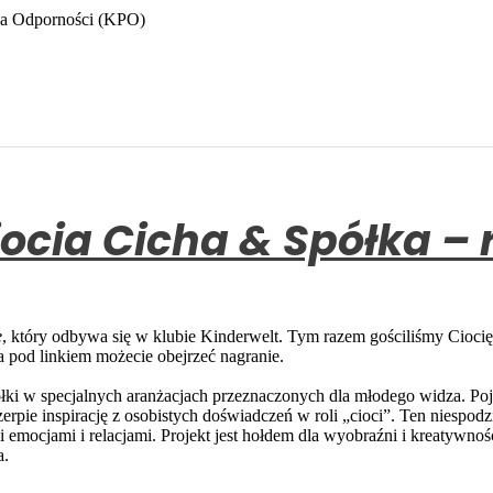
ia Odporności (KPO)
Ciocia Cicha & Spółka – 
e
, który odbywa się w klubie Kinderwelt. Tym razem gościliśmy Ciocię 
 a pod linkiem możecie obejrzeć nagranie.
łki w specjalnych aranżacjach przeznaczonych dla młodego widza. Poja
zerpie inspirację z osobistych doświadczeń w roli „cioci”. Ten niespo
imi emocjami i relacjami. Projekt jest hołdem dla wyobraźni i kreatywn
a.