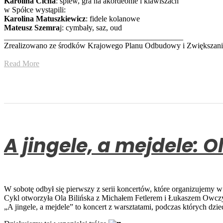
Karolina Cicha
: śpiew, gra na akordeonie i klawiszach
w Spółce wystąpili:
Karolina Matuszkiewicz
: fidele kolanowe
Mateusz Szemra
j: cymbały, saz, oud
_____________________________________________
Zrealizowano ze środków Krajowego Planu Odbudowy i Zwiększan
Read More
A jingele, a mejdele: O
W sobotę odbył się pierwszy z serii koncertów, które organizujemy
Cykl otworzyła Ola Bilińska z Michałem Fetlerem i Łukaszem Owcz
„A jingele, a mejdele” to koncert z warsztatami, podczas których dz