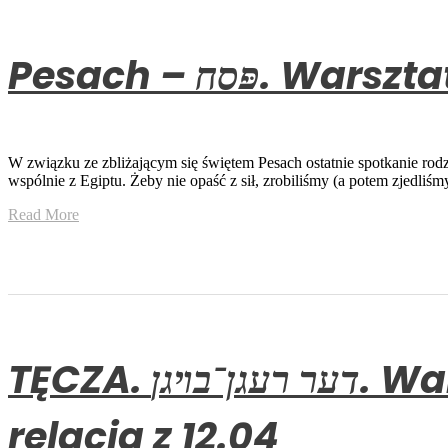
Pesach – סח
W związku ze zbliżającym się świętem Pesach ostatnie spotkanie rod
wspólnie z Egiptu. Żeby nie opaść z sił, zrobiliśmy (a potem zjedliśm
Read More
TĘCZA. דער רעגן־⁠בױגן. Warsztaty sensoryczne klubu Kinderwelt –
relacja z 12.04