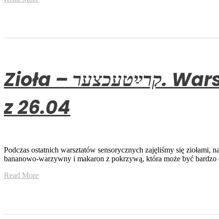
Zioła – קרײַטעכצער. Warsztaty sensoryczne klubu Kinderwelt – relacja
z 26.04
Podczas ostatnich warsztatów sensorycznych zajęliśmy się ziołami, 
bananowo-warzywny i makaron z pokrzywą, która może być bardzo 
Read More