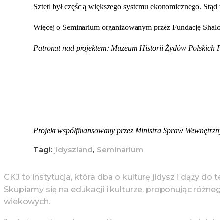
Sztetl był częścią większego systemu ekonomicznego. Stąd
Więcej o Seminarium organizowanym przez Fundację Shalo
Patronat nad projektem: Muzeum Historii Żydów Polskich Po
Projekt współfinansowany przez Ministra Spraw Wewnętrznyc
Tagi:
jidyszland
,
Seminarium
CKJ to instytucja, która dba o kulturę jidysz i dąży do 
Skupiamy się na edukacji i kulturze, proponując różne
wiekowych.