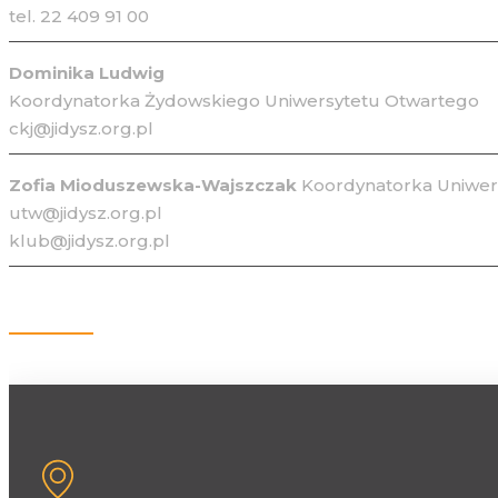
tel. 22 409 91 00
Dominika Ludwig
Koordynatorka Żydowskiego Uniwersytetu Otwartego
ckj@jidysz.org.pl
Zofia Mioduszewska-Wajszczak
Koordynatorka Uniwers
utw@jidysz.org.pl
klub@jidysz.org.pl
Kontakt