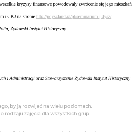
 wszelkie kryzysy finansowe powodowały zwrócenie się jego mieszkańc
m i CKJ na stronie
http://jidyszland.pl/pl/seminarium-jidysz/
lin, Żydowski Instytut Historyczny
h i Administracji oraz Stowarzyszenie Żydowski Instytut Historyczny
tego, by ją rozwijać na wielu poziomach.
go rodzaju zajęcia dla wszystkich grup