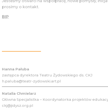
Jesteśmy otwarci na współpracę, nowe pomysły, inicja
prosimy o kontakt.
BIP
Więcej Informacji
Hanna Pałuba
zastępca dyrektora Teatru Żydowskiego ds. CKJ
h.paluba@teatr-zydowski.art.pl
Natalia Chmielarz
Główna Specjalistka – Koordynatorka projektów edukacy
ckj@jidysz.org.pl