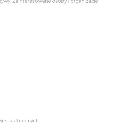
tywy. Zainteresowane osoby i organizacje
jno-kulturalnych