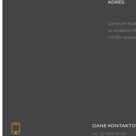
ADRES:
Centrum Kult
ul. Andersa 15
00-159 Wars
DANE KONTAKTO
tel. 22 409 91 00