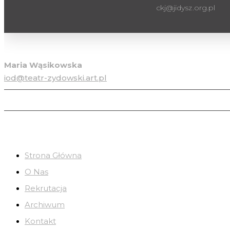
ckj@jidysz.org.pl
Inspektor ochrony danych osobowych
Maria Wąsikowska
iod@teatr-zydowski.art.pl
Strona Główna
O Nas
Rekrutacja
Archiwum
Kontakt