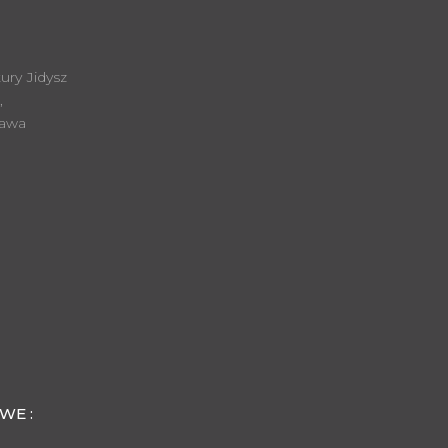
ury Jidysz
,
zawa
WE :