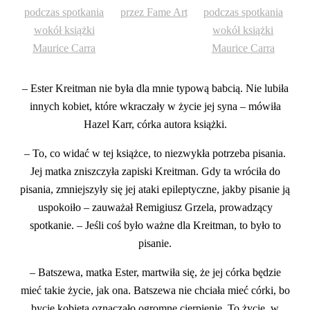
– Ester Kreitman nie była dla mnie typową babcią. Nie lubiła
innych kobiet, które wkraczały w życie jej syna – mówiła
Hazel Karr, córka autora książki.
– To, co widać w tej książce, to niezwykła potrzeba pisania.
Jej matka zniszczyła zapiski Kreitman. Gdy ta wróciła do
pisania, zmniejszyły się jej ataki epileptyczne, jakby pisanie ją
uspokoiło – zauważał Remigiusz Grzela, prowadzący
spotkanie. – Jeśli coś było ważne dla Kreitman, to było to
pisanie.
– Batszewa, matka Ester, martwiła się, że jej córka będzie
mieć takie życie, jak ona. Batszewa nie chciała mieć córki, bo
bycie kobietą oznaczało ogromne cierpienie. To życie, w