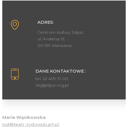
ADRES:
Centrum Kultury Jidysz
ul. Andersa 15,
00-159 Warszawa
DANE KONTAKTOWE :
tel. 22 409 91 00
ckj@jidysz.org.pl
Inspektor ochrony danych osobowych
Maria Wąsikowska
iod@teatr-zydowski.art.pl