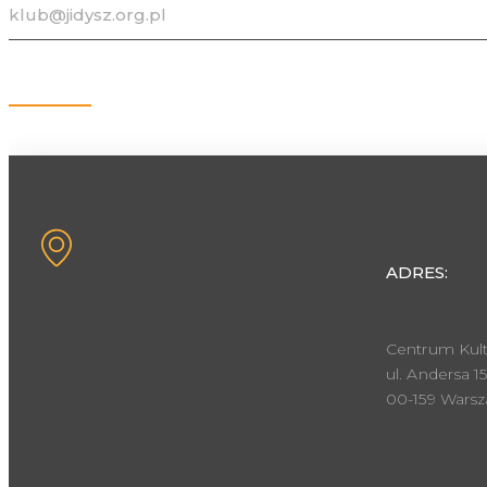
klub@jidysz.org.pl
Kontakt
ADRES:
Centrum Kult
ul. Andersa 15
00-159 Wars