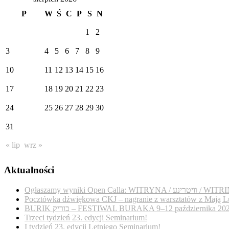
P
W
Ś
C
P
S
N
1
2
3
4
5
6
7
8
9
10
11
12
13
14
15
16
17
18
19
20
21
22
23
24
25
26
27
28
29
30
31
« lip
wrz »
Aktualności
Ogłaszamy wyniki Open Calla: WITRYNA / נע
Pocztówka dźwiękowa CKJ – nagranie z warsztatów z Mają L
BURIK בוריק – FESTIWAL BURAKA 9–12 października 20
Trzeci tydzień 23. edycji Seminarium!
I tydzień 23. edycji Letniego Seminarium!