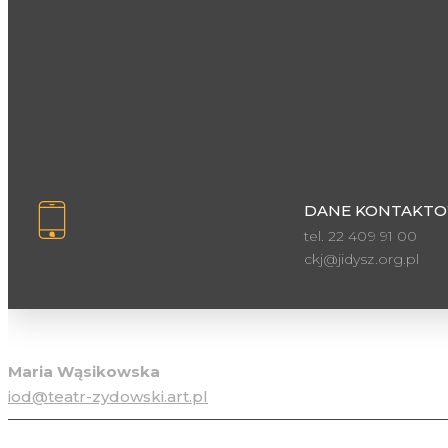
DANE KONTAKTO
tel. 22 409 91 00
ckj@jidysz.org.pl
Inspektor ochrony danych osobowych
Maria Wąsikowska
iod@teatr-zydowski.art.pl