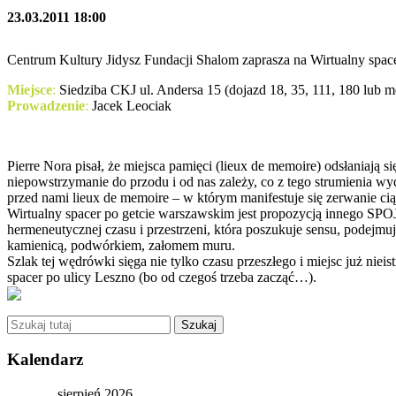
23.03.2011 18:00
Centrum Kultury Jidysz Fundacji Shalom zaprasza na Wirtualny spac
Miejsce
:
Siedziba CKJ ul. Andersa 15 (dojazd 18, 35, 111, 180 lub m
Prowadzenie
:
Jacek Leociak
Pierre Nora pisał, że miejsca pamięci (lieux de memoire) odsłaniają si
niepowstrzymanie do przodu i od nas zależy, co z tego strumienia wyd
przed nami lieux de memoire – w którym manifestuje się zerwanie ciągł
Wirtualny spacer po getcie warszawskim jest propozycją innego S
hermeneutycznej czasu i przestrzeni, która poszukuje sensu, podejmu
kamienicą, podwórkiem, załomem muru.
Szlak tej wędrówki sięga nie tylko czasu przeszłego i miejsc już nieis
spacer po ulicy Leszno (bo od czegoś trzeba zacząć…).
Kalendarz
sierpień 2026