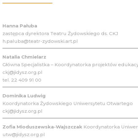
Hanna Pałuba
zastępca dyrektora Teatru Żydowskiego ds. CKJ
h.paluba@teatr-zydowski.art.pl
Natalia Chmielarz
Główna Specjalistka – Koordynatorka projektów edukacy
ckj@jidysz.org.pl
tel. 22 409 91 00
Dominika Ludwig
Koordynatorka Żydowskiego Uniwersytetu Otwartego
ckj@jidysz.org.pl
Zofia Mioduszewska-Wajszczak
Koordynatorka Uniwers
utw@jidysz.org.pl