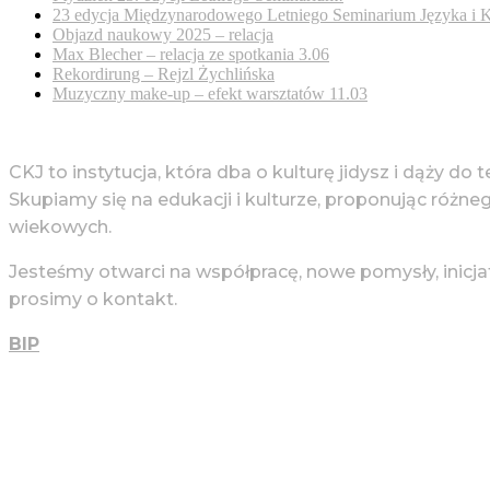
23 edycja Międzynarodowego Letniego Seminarium Języka i K
Objazd naukowy 2025 – relacja
Max Blecher – relacja ze spotkania 3.06
Rekordirung – Rejzl Żychlińska
Muzyczny make-up – efekt warsztatów 11.03
CKJ to instytucja, która dba o kulturę jidysz i dąży do 
Skupiamy się na edukacji i kulturze, proponując różne
wiekowych.
Jesteśmy otwarci na współpracę, nowe pomysły, inicja
prosimy o kontakt.
BIP
Więcej Informacji