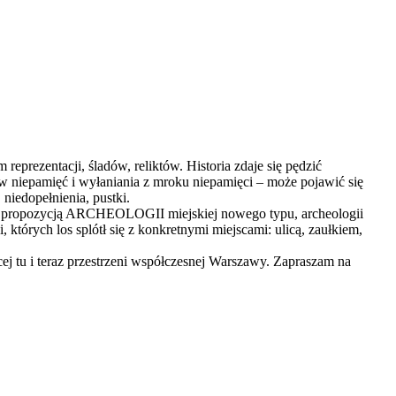
 reprezentacji, śladów, reliktów. Historia zdaje się pędzić
ia w niepamięć i wyłaniania z mroku niepamięci – może pojawić się
 niedopełnienia, pustki.
t propozycją ARCHEOLOGII miejskiej nowego typu, archeologii
których los splótł się z konkretnymi miejscami: ulicą, zaułkiem,
jącej tu i teraz przestrzeni współczesnej Warszawy. Zapraszam na