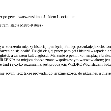
er po getcie warszawskim z Jackiem Leociakiem.
etrem: stacja Metro-Ratusz)
ę w zderzeniu między historią i pamięcią. Pamięć poszukuje jakichś form
arzeń da się ocalić. Dzięki ciągłej pracy pamięci i historii – zapadan
ości, a zarazem kult ciągłości. Marzenie o pełni i kontemplacja braku,
POJRZENIA na miejsca dobrze znane współczesnym warszawiakom; jes
je trud i ryzyko rozumienia; jest propozycją WĘDRÓWKI śladami ludzi, 
tniejących, lecz także prowadzi do teraźniejszości, do aktualnej, istnie