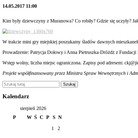
14.05.2017 11:00
Kim były dziewczyny z Muranowa? Co robiły? Gdzie się uczyły? Ja
W trakcie mini gry miejskiej poszukamy śladów dawnych mieszkanek
Prowadzenie: Patrycja Dołowy i Anna Pietruszka-Dróżdż z Fundacj
Wstęp wolny, liczba miejsc ograniczona. Zapisy pod adresem: ckj@ji
Projekt współfinansowany przez Ministra Spraw Wewnętrznych i Admi
Kalendarz
sierpień 2026
P
W
Ś
C
P
S
N
1
2