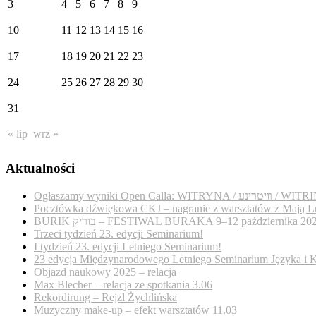
3
4
5
6
7
8
9
10
11
12
13
14
15
16
17
18
19
20
21
22
23
24
25
26
27
28
29
30
31
« lip
wrz »
Aktualności
Ogłaszamy wyniki Open Calla: WITRYNA / נע
Pocztówka dźwiękowa CKJ – nagranie z warsztatów z Mają L
BURIK בוריק – FESTIWAL BURAKA 9–12 października 20
Trzeci tydzień 23. edycji Seminarium!
I tydzień 23. edycji Letniego Seminarium!
23 edycja Międzynarodowego Letniego Seminarium Języka i K
Objazd naukowy 2025 – relacja
Max Blecher – relacja ze spotkania 3.06
Rekordirung – Rejzl Żychlińska
Muzyczny make-up – efekt warsztatów 11.03