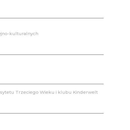
jno-kulturalnych
ytetu Trzeciego Wieku i klubu Kinderwelt