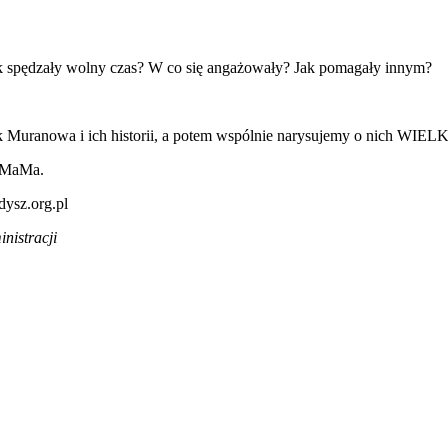
k spędzały wolny czas? W co się angażowały? Jak pomagały innym?
 Muranowa i ich historii, a potem wspólnie narysujemy o nich WIELK
i MaMa.
dysz.org.pl
nistracji