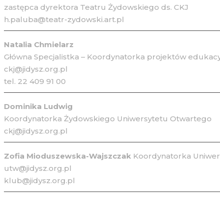
zastępca dyrektora Teatru Żydowskiego ds. CKJ
h.paluba@teatr-zydowski.art.pl
Natalia Chmielarz
Główna Specjalistka – Koordynatorka projektów edukacy
ckj@jidysz.org.pl
tel. 22 409 91 00
Dominika Ludwig
Koordynatorka Żydowskiego Uniwersytetu Otwartego
ckj@jidysz.org.pl
Zofia Mioduszewska-Wajszczak
Koordynatorka Uniwers
utw@jidysz.org.pl
klub@jidysz.org.pl
Kontakt