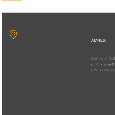
ADRES:
Centrum Kult
ul. Andersa 15
00-159 Wars