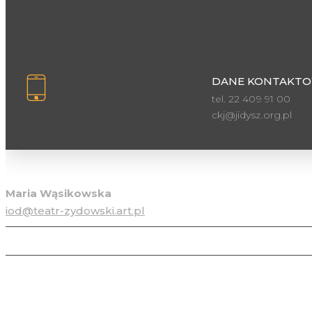
DANE KONTAKTO
tel. 22 409 91 00
ckj@jidysz.org.pl
Inspektor ochrony danych osobowych
Maria Wąsikowska
iod@teatr-zydowski.art.pl