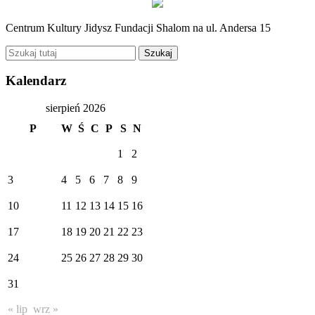
Centrum Kultury Jidysz Fundacji Shalom na ul. Andersa 15
Kalendarz
sierpień 2026
P
W
Ś
C
P
S
N
1
2
3
4
5
6
7
8
9
10
11
12
13
14
15
16
17
18
19
20
21
22
23
24
25
26
27
28
29
30
31
« lip
wrz »