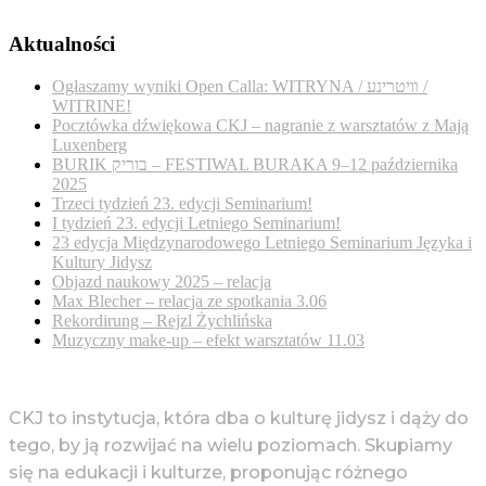
Aktualności
Ogłaszamy wyniki Open Calla: WITRYNA / װיטרינע /
WITRINE!
Pocztówka dźwiękowa CKJ – nagranie z warsztatów z Mają
Luxenberg
BURIK בוריק – FESTIWAL BURAKA 9–12 października
2025
Trzeci tydzień 23. edycji Seminarium!
I tydzień 23. edycji Letniego Seminarium!
23 edycja Międzynarodowego Letniego Seminarium Języka i
Kultury Jidysz
Objazd naukowy 2025 – relacja
Max Blecher – relacja ze spotkania 3.06
Rekordirung – Rejzl Żychlińska
Muzyczny make-up – efekt warsztatów 11.03
CKJ to instytucja, która dba o kulturę jidysz i dąży do
tego, by ją rozwijać na wielu poziomach. Skupiamy
się na edukacji i kulturze, proponując różnego