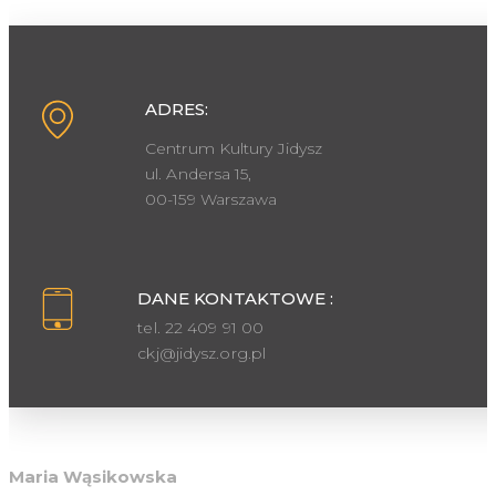
ADRES:
Centrum Kultury Jidysz
ul. Andersa 15,
00-159 Warszawa
DANE KONTAKTOWE :
tel. 22 409 91 00
ckj@jidysz.org.pl
Inspektor ochrony danych osobowych
Maria Wąsikowska