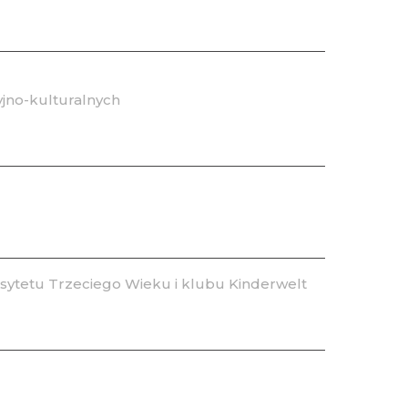
jno-kulturalnych
ytetu Trzeciego Wieku i klubu Kinderwelt