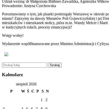
Udział wezmą: dr Małgorzata Büthner-Zawadzka, Agnieszka Witko
Prowadzenie: Justyna Czechowska
Porozmawiamy o tym, jak pisarki postrzegały Warszawę w okresie
miasta? Zajrzymy na dawny Muranów Poli Gojawiczyńskiej i jej Dzi
mieszkańców i mieszkanek stolicy, pióra m.in. Wandy Melcer i Marii
w tradycyjnych rolach, procesy emancypacji?
Wstęp wolny!
Wydarzenie współfinansowane przez Ministra Administracji i Cyfryza
Kalendarz
sierpień 2026
P
W
Ś
C
P
S
N
1
2
3
4
5
6
7
8
9