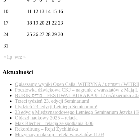
10
11
12
13
14
15
16
17
18
19
20
21
22
23
24
25
26
27
28
29
30
31
« lip
wrz »
Aktualności
Ogłaszamy wyniki Open Calla: WITRYNA / נע
Pocztówka dźwiękowa CKJ – nagranie z warsztatów z Mają L
BURIK בוריק – FESTIWAL BURAKA 9–12 października 20
Trzeci tydzień 23. edycji Seminarium!
I tydzień 23. edycji Letniego Seminarium!
23 edycja Międzynarodowego Letniego Seminarium Języka i K
Objazd naukowy 2025 – relacja
Max Blecher – relacja ze spotkania 3.06
Rekordirung – Rejzl Żychlińska
Muzyczny make-up – efekt warsztatów 11.03