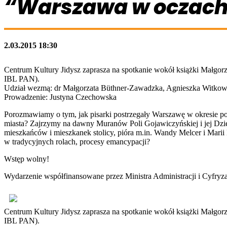
“Warszawa w oczach
2.03.2015 18:30
Centrum Kultury Jidysz zaprasza na spotkanie wokół książki Małgor
IBL PAN).
Udział wezmą: dr Małgorzata Büthner-Zawadzka, Agnieszka Witko
Prowadzenie: Justyna Czechowska
Porozmawiamy o tym, jak pisarki postrzegały Warszawę w okresie
miasta? Zajrzymy na dawny Muranów Poli Gojawiczyńskiej i jej Dzi
mieszkańców i mieszkanek stolicy, pióra m.in. Wandy Melcer i Marii
w tradycyjnych rolach, procesy emancypacji?
Wstęp wolny!
Wydarzenie współfinansowane przez Ministra Administracji i Cyfryza
Centrum Kultury Jidysz zaprasza na spotkanie wokół książki Małgor
IBL PAN).