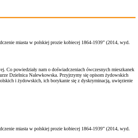
czenie miasta w polskiej prozie kobiecej 1864-1939” (2014, wyd.
wej. Co powiedziały nam o doświadczeniach ówczesnych mieszkanek
aturze Dzielnica Nalewkowska. Przyjrzymy się opisom żydowskich
lskich i żydowskich, ich borykanie się z dyskryminacją, uwięzienie
czenie miasta w polskiej prozie kobiecej 1864-1939” (2014, wyd.