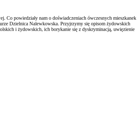
wej. Co powiedziały nam o doświadczeniach ówczesnych mieszkanek
aturze Dzielnica Nalewkowska. Przyjrzymy się opisom żydowskich
lskich i żydowskich, ich borykanie się z dyskryminacją, uwięzienie