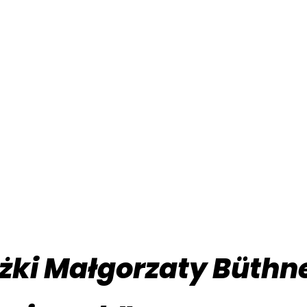
ążki Małgorzaty Büth