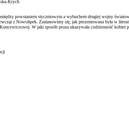
wska-Krych
 pomiędzy powstaniem styczniowym a wybuchem drugiej wojny świato
ewcząt z Nowolipek. Zastanowimy się, jak prezentowana była w liter
 Kuncewiczowej. W jaki sposób proza ukazywała codzienność kobiet po
cji