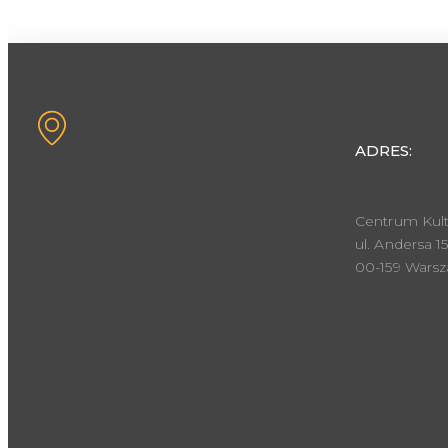
ADRES:
Centrum Kult
ul. Andersa 15
00-159 Wars