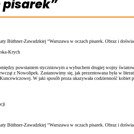
 pisarek”
zaty Büthner-Zawadzkiej “Warszawa w oczach pisarek. Obraz i doświad
wska-Krych
 pomiędzy powstaniem styczniowym a wybuchem drugiej wojny świato
ewcząt z Nowolipek. Zastanowimy się, jak prezentowana była w liter
 Kuncewiczowej. W jaki sposób proza ukazywała codzienność kobiet po
cji
zaty Büthner-Zawadzkiej “Warszawa w oczach pisarek. Obraz i doświad