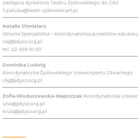
zastępca dyrektora Teatru Żydowskiego ds. CKJ
h.paluba@teatr-zydowski.art.pl
Natalia Chmielarz
Główna Specjalistka – Koordynatorka projektów edukacy
ckj@jidysz.org.pl
tel. 22 409 91 00
Dominika Ludwig
Koordynatorka Żydowskiego Uniwersytetu Otwartego
ckj@jidysz.org.pl
Zofia Mioduszewska-Wajszczak
Koordynatorka Uniwers
utw@jidysz.org.pl
klub@jidysz.org.pl
Kontakt