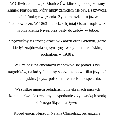
W Gliwicach – dzięki Monice Ćwiklińskiej – obejrzeliśmy
Zamek Piastowski, który nigdy zamkiem nie był, a zazwyczaj
pełnił funkcję więzienia. Żydzi mieszkali tu już w
średniowieczu. W 1863 r. urodził się tutaj Oscar Troplowitz,
twórca kremu Nivea oraz pasty do zębów w tubce.
Spędziliśmy też trochę czasu w Zabrzu oraz Bytomiu, gdzie
kiedyś znajdowała się synagoga w stylu mauretańskim,
podpalona w 1938 r.
W Czeladzi na cmentarzu zachowało się ponad 3 tys.
nagrobków, na których napisy sporządzono w kilku językach
– hebrajskim, jidysz, polskim, niemieckim, esperanto.
Wszystkie miejsca oglądaliśmy na ekranach naszych
komputerów, ale czekamy na spotkanie z żydowską historią
Górnego Śląska na żywo!
Koordynacja objazdu: Natalia Chmielarz, organizacja: