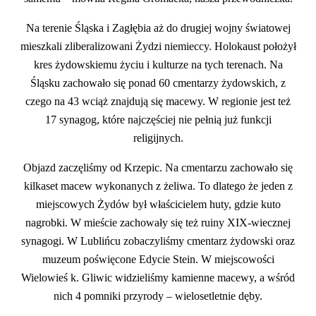
Na terenie Śląska i Zagłębia aż do drugiej wojny światowej
mieszkali zliberalizowani Żydzi niemieccy. Holokaust położył
kres żydowskiemu życiu i kulturze na tych terenach. Na
Śląsku zachowało się ponad 60 cmentarzy żydowskich, z
czego na 43 wciąż znajdują się macewy. W regionie jest też
17 synagog, które najczęściej nie pełnią już funkcji
religijnych.
Objazd zaczęliśmy od Krzepic. Na cmentarzu zachowało się
kilkaset macew wykonanych z żeliwa. To dlatego że jeden z
miejscowych Żydów był właścicielem huty, gdzie kuto
nagrobki. W mieście zachowały się też ruiny XIX-wiecznej
synagogi. W Lublińcu zobaczyliśmy cmentarz żydowski oraz
muzeum poświęcone Edycie Stein. W miejscowości
Wielowieś k. Gliwic widzieliśmy kamienne macewy, a wśród
nich 4 pomniki przyrody – wielosetletnie dęby.