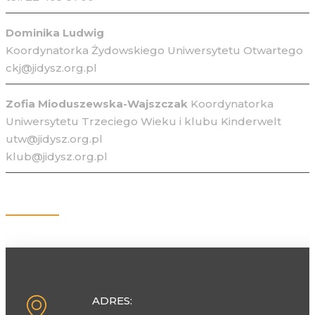
Dominika Ludwig
Koordynatorka Żydowskiego Uniwersytetu Otwartego
ckj@jidysz.org.pl
Zofia Mioduszewska-Wajszczak
Koordynatorka
Uniwersytetu Trzeciego Wieku i klubu Kinderwelt
utw@jidysz.org.pl
klub@jidysz.org.pl
Kontakt
ADRES: