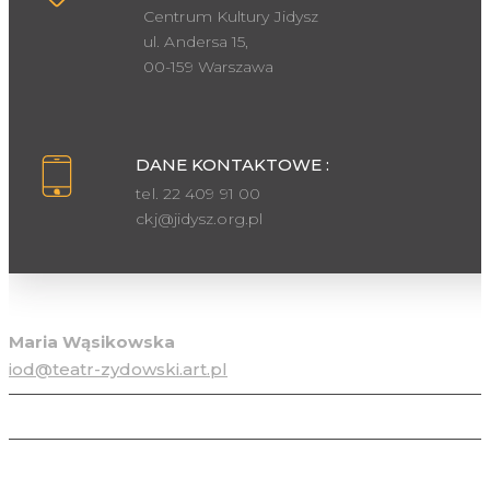
Centrum Kultury Jidysz
ul. Andersa 15,
00-159 Warszawa
DANE KONTAKTOWE :
tel. 22 409 91 00
ckj@jidysz.org.pl
Inspektor ochrony danych osobowych
Maria Wąsikowska
iod@teatr-zydowski.art.pl