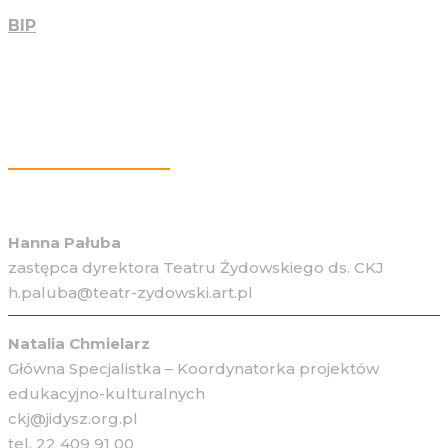
BIP
Więcej Informacji
Hanna Pałuba
zastępca dyrektora Teatru Żydowskiego ds. CKJ
h.paluba@teatr-zydowski.art.pl
Natalia Chmielarz
Główna Specjalistka – Koordynatorka projektów
edukacyjno-kulturalnych
ckj@jidysz.org.pl
tel. 22 409 91 00