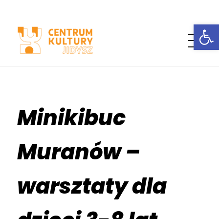
Open
Jidyszland
Minikibuc
Muranów –
warsztaty dla