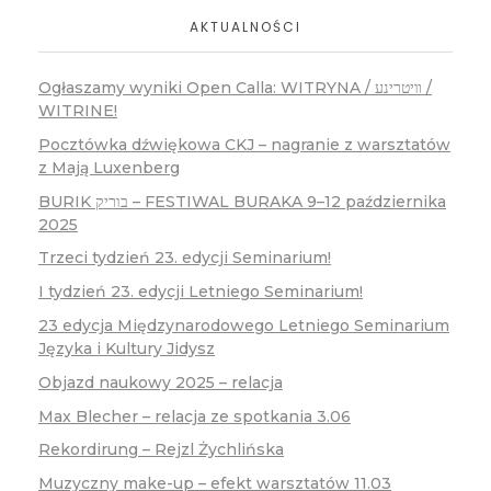
AKTUALNOŚCI
Ogłaszamy wyniki Open Calla: WITRYNA / װיטרינע /
WITRINE!
Pocztówka dźwiękowa CKJ – nagranie z warsztatów
z Mają Luxenberg
BURIK בוריק – FESTIWAL BURAKA 9–12 października
2025
Trzeci tydzień 23. edycji Seminarium!
I tydzień 23. edycji Letniego Seminarium!
23 edycja Międzynarodowego Letniego Seminarium
Języka i Kultury Jidysz
Objazd naukowy 2025 – relacja
Max Blecher – relacja ze spotkania 3.06
Rekordirung – Rejzl Żychlińska
Muzyczny make-up – efekt warsztatów 11.03