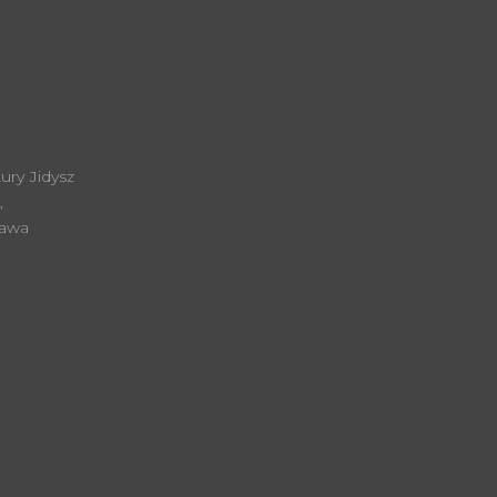
ury Jidysz
,
zawa