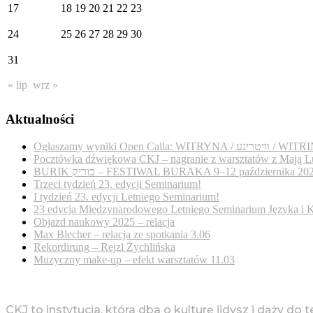
17
18
19
20
21
22
23
24
25
26
27
28
29
30
31
« lip
wrz »
Aktualności
Ogłaszamy wyniki Open Calla: WITRYNA / נע
Pocztówka dźwiękowa CKJ – nagranie z warsztatów z Mają L
BURIK בוריק – FESTIWAL BURAKA 9–12 października 20
Trzeci tydzień 23. edycji Seminarium!
I tydzień 23. edycji Letniego Seminarium!
23 edycja Międzynarodowego Letniego Seminarium Języka i K
Objazd naukowy 2025 – relacja
Max Blecher – relacja ze spotkania 3.06
Rekordirung – Rejzl Żychlińska
Muzyczny make-up – efekt warsztatów 11.03
CKJ to instytucja, która dba o kulturę jidysz i dąży do 