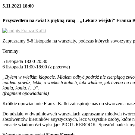
5.11.2021 18:00
Przyszedłem na świat z piękną raną – „Lekarz wiejski” Franza 
Zapraszamy 5-6 listopada na warsztaty, podczas których stworzymy 
Terminy:
5 listopada 18:00-20:30
6 listopada 11:00-18:00 (z przerwą)
„Byłem w wielkim kłopocie. Miałem odbyć podróż nie cierpiącą zwłok
miałem powóz, lekki, o wielkich kołach, taki właśnie, jak trzeba na 
konia, konia. (…)”.
(fragment opowiadania)
Krótkie opowiadanie Franza Kafki zainspiruje nas do stworzenia nasz
Do udziału w dwudniowych warsztatach zapraszamy młodych twórców 
absolwentów kierunków artystycznych, lecz wszystkie osoby, które na
temacie wiadomości wpisując: PICTUREBOOK. Spośród nadesłanych
Warsztaty poprowadzi
Natan Kryszk
.