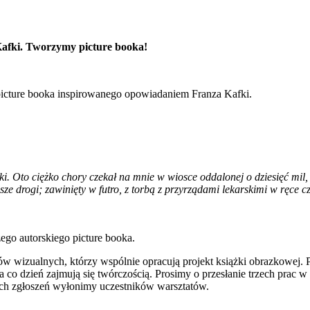
Kafki. Tworzymy picture booka!
picture booka inspirowanego opowiadaniem Franza Kafki.
i. Oto ciężko chory czekał na mnie w wiosce oddalonej o dziesięć mil
nasze drogi; zawinięty w futro, z torbą z przyrządami lekarskimi w ręce
ego autorskiego picture booka.
wizualnych, którzy wspólnie opracują projekt książki obrazkowej. 
 co dzień zajmują się twórczością. Prosimy o przesłanie trzech prac w
 zgłoszeń wyłonimy uczestników warsztatów.