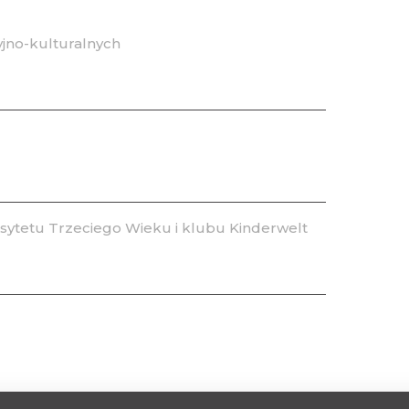
jno-kulturalnych
ytetu Trzeciego Wieku i klubu Kinderwelt