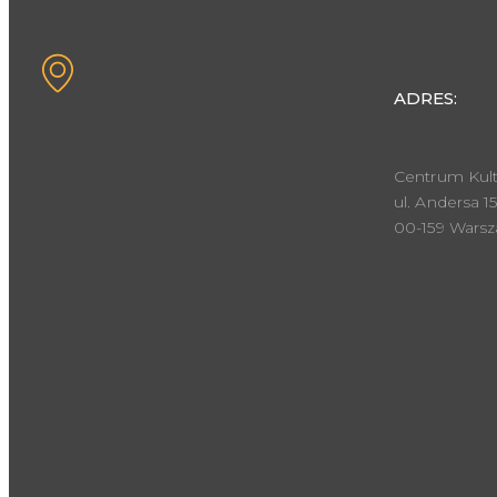
ADRES:
Centrum Kult
ul. Andersa 15
00-159 Wars