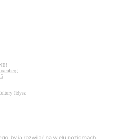
װיטרי / WITRINE!
uxenberg
25
ultury Jidysz
tego, by ją rozwijać na wielu poziomach.