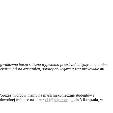
, gwałtowna burza śnieżna wypełniała przestrzeń między mną a nim;
 czekałem już na dziedzińcu, gotowy do wyjazdu; lecz brakowało mi
Poprzez twórców mamy na myśli niekoniecznie studentów i
 dowolnej technice na adres:
ckj@jidysz.org.pl
do 3 listopada
, w