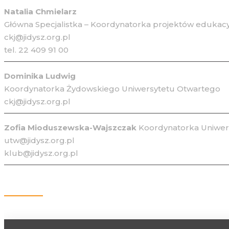
Natalia Chmielarz
Główna Specjalistka – Koordynatorka projektów edukacy
ckj@jidysz.org.pl
tel. 22 409 91 00
Dominika Ludwig
Koordynatorka Żydowskiego Uniwersytetu Otwartego
ckj@jidysz.org.pl
Zofia Mioduszewska-Wajszczak
Koordynatorka Uniwers
utw@jidysz.org.pl
klub@jidysz.org.pl
Kontakt