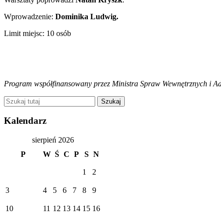
Wprowadzenie:
Dominika Ludwig.
Limit miejsc: 10 osób
Program współfinansowany przez Ministra Spraw Wewnętrznych i Ad
Kalendarz
sierpień 2026
P
W
Ś
C
P
S
N
1
2
3
4
5
6
7
8
9
10
11
12
13
14
15
16