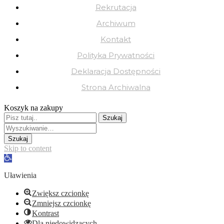
Rekrutacja
Archiwum
Kontakt
Polityka Prywatności
Deklaracja Dostępności
Strona Archiwalna
Koszyk na zakupy
Skip to content
Open
toolbar
Uławienia
Zwiększ czcionkę
Zmniejsz czcionkę
Kontrast
Dla niedowidzących