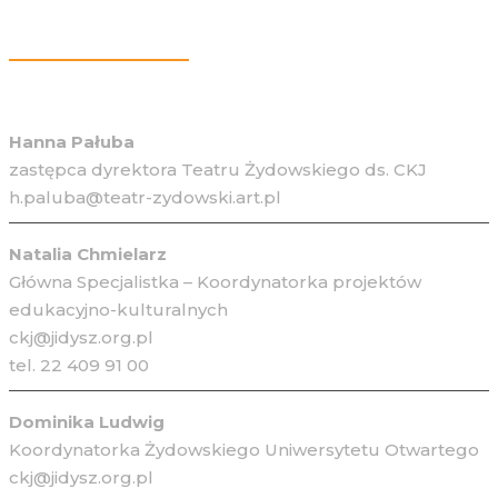
Więcej Informacji
Hanna Pałuba
zastępca dyrektora Teatru Żydowskiego ds. CKJ
h.paluba@teatr-zydowski.art.pl
Natalia Chmielarz
Główna Specjalistka – Koordynatorka projektów
edukacyjno-kulturalnych
ckj@jidysz.org.pl
tel. 22 409 91 00
Dominika Ludwig
Koordynatorka Żydowskiego Uniwersytetu Otwartego
ckj@jidysz.org.pl