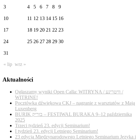
3
4
5
6
7
8
9
10
11
12
13
14
15
16
17
18
19
20
21
22
23
24
25
26
27
28
29
30
31
« lip
wrz »
Aktualności
Ogłaszamy wyniki Open Calla: WITRYNA / װיטרינע /
WITRINE!
Pocztówka dźwiękowa CKJ – nagranie z warsztatów z Mają
Luxenberg
BURIK בוריק – FESTIWAL BURAKA 9–12 października
2025
Trzeci tydzień 23. edycji Seminarium!
I tydzień 23. edycji Letniego Seminarium!
23 edycja Międzynarodowego Letniego Seminarium Języka i