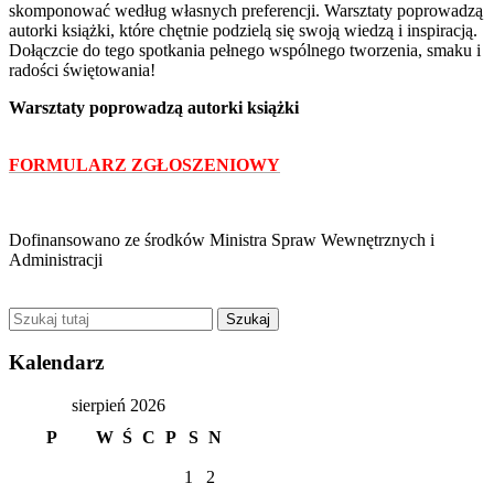
skomponować według własnych preferencji. Warsztaty poprowadzą
autorki książki, które chętnie podzielą się swoją wiedzą i inspiracją.
Dołączcie do tego spotkania pełnego wspólnego tworzenia, smaku i
radości świętowania!
Warsztaty poprowadzą autorki książki
FORMULARZ ZGŁOSZENIOWY
Dofinansowano ze środków Ministra Spraw Wewnętrznych i
Administracji
Kalendarz
sierpień 2026
P
W
Ś
C
P
S
N
1
2