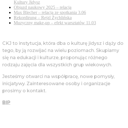
Kultury Jidysz
Objazd naukowy 2025 – relacja
Max Blecher – relacja ze spotkania 3.06
Rekordirung – Rejzl Żychlińska
Muzyczny make-up – efekt warsztatów 11.03
CKJ to instytucja, która dba o kulturę jidysz i dąży do
tego, by ją rozwijać na wielu poziomach. Skupiamy
się na edukacji i kulturze, proponując różnego
rodzaju zajęcia dla wszystkich grup wiekowych.
Jesteśmy otwarci na współpracę, nowe pomysły,
inicjatywy. Zainteresowane osoby i organizacje
prosimy o kontakt.
BIP