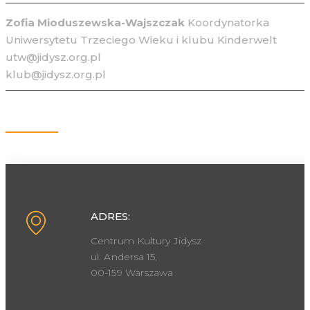
Zofia Mioduszewska-Wajszczak
Koordynatorka
Uniwersytetu Trzeciego Wieku i klubu Kinderwelt
utw@jidysz.org.pl
klub@jidysz.org.pl
Kontakt
ADRES:
Centrum Kultury Jidysz
ul. Andersa 15,
00-159 Warszawa