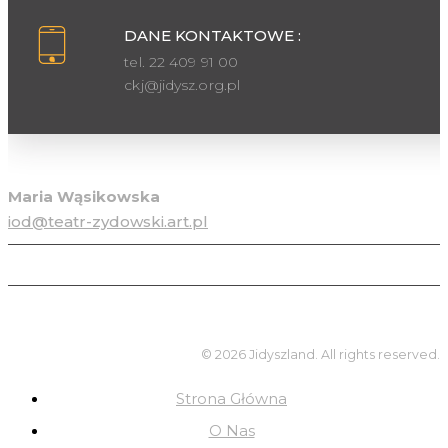
DANE KONTAKTOWE :
tel. 22 409 91 00
ckj@jidysz.org.pl
Inspektor ochrony danych osobowych
Maria Wąsikowska
iod@teatr-zydowski.art.pl
© 2026 Jidyszland. All rights reserved.
Strona Główna
O Nas