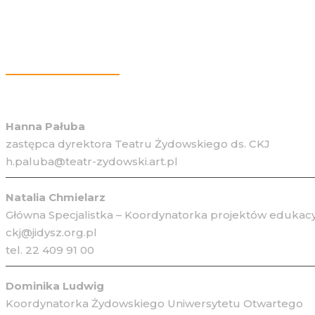
Więcej Informacji
Hanna Pałuba
zastępca dyrektora Teatru Żydowskiego ds. CKJ
h.paluba@teatr-zydowski.art.pl
Natalia Chmielarz
Główna Specjalistka – Koordynatorka projektów edukacy
ckj@jidysz.org.pl
tel. 22 409 91 00
Dominika Ludwig
Koordynatorka Żydowskiego Uniwersytetu Otwartego