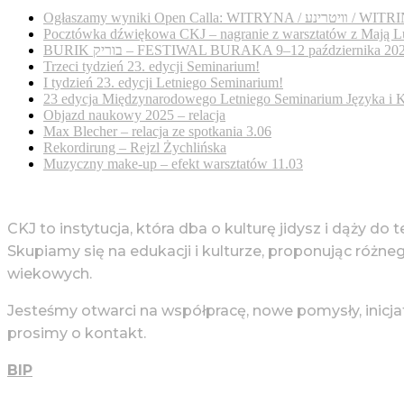
Ogłaszamy wyniki Open Calla: WITRYNA / נע
Pocztówka dźwiękowa CKJ – nagranie z warsztatów z Mają L
BURIK בוריק – FESTIWAL BURAKA 9–12 października 20
Trzeci tydzień 23. edycji Seminarium!
I tydzień 23. edycji Letniego Seminarium!
23 edycja Międzynarodowego Letniego Seminarium Języka i K
Objazd naukowy 2025 – relacja
Max Blecher – relacja ze spotkania 3.06
Rekordirung – Rejzl Żychlińska
Muzyczny make-up – efekt warsztatów 11.03
CKJ to instytucja, która dba o kulturę jidysz i dąży do 
Skupiamy się na edukacji i kulturze, proponując różne
wiekowych.
Jesteśmy otwarci na współpracę, nowe pomysły, inicja
prosimy o kontakt.
BIP