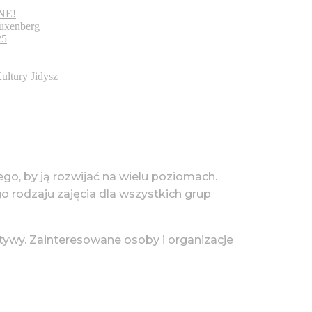
װיטרי / WITRINE!
uxenberg
25
ultury Jidysz
tego, by ją rozwijać na wielu poziomach.
go rodzaju zajęcia dla wszystkich grup
tywy. Zainteresowane osoby i organizacje