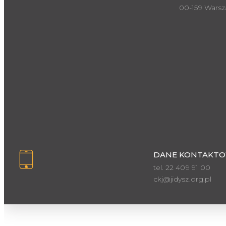
00-159 Wars
DANE KONTAKTO
tel. 22 409 91 00
ckj@jidysz.org.pl
Inspektor ochrony danych osobowych