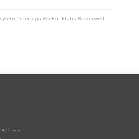
ytetu Trzeciego Wieku i klubu Kinderwelt
ury Jidysz
,