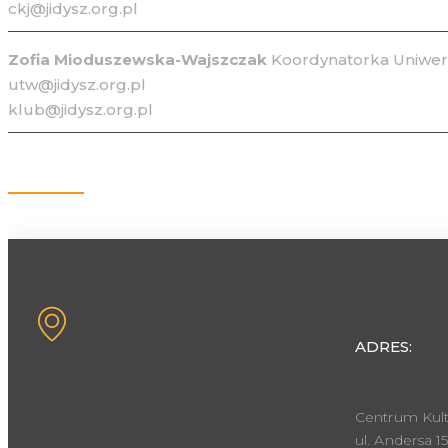
ckj@jidysz.org.pl
Zofia Mioduszewska-Wajszczak
Koordynatorka Uniwers
utw@jidysz.org.pl
klub@jidysz.org.pl
Kontakt
ADRES:
Centrum Kult
ul. Andersa 15