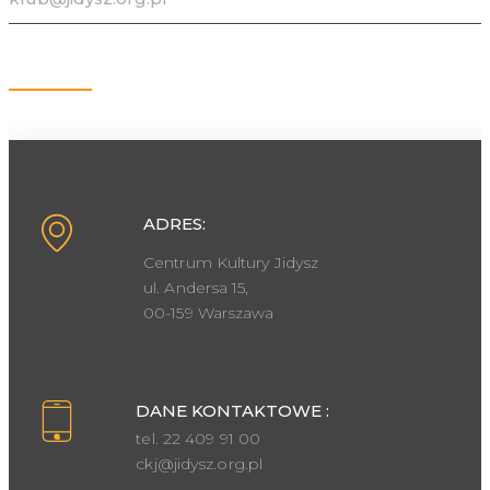
Kontakt
ADRES:
Centrum Kultury Jidysz
ul. Andersa 15,
00-159 Warszawa
DANE KONTAKTOWE :
tel. 22 409 91 00
ckj@jidysz.org.pl