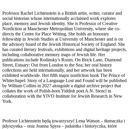
Professor Rachel Lichtenstein is a British artist, writer, curator and
social historian whose internationally acclaimed work explores
place, memory and Jewish identity. She is Professor of Creative
Nonfiction at Manchester Metropolitan University, where she co-
directs the Centre for Place Writing. She holds an honorary
fellowship in Jewish Studies at University of Manchester and is on
the advisory board of the Jewish Historical Society of England. She
has curated literary festivals, exhibitions and digital heritage projects,
including collaborative memory maps of Jewish life. Her
publications include Rodinsky’s Room, On Brick Lane, Diamond
Street, Estuary: Out from London to the Sea; her oral history
collections are held internationally, and her artwork has been
exhibited worldwide. Her fifth major nonfiction book The Prince of
Whitechapel: Story of a Language Lost and Found will be published
by William Collins in 2027 alongside a digital archive project that
collates the work of Polish-born Yiddish poet A.N. Stencl in
collaboration with the YIVO Institute for Jewish Research in New
York.
Profesor Lichtenstein będą towarzyszyć Lena Watson – tłumaczka i
jidyszystka – oraz Joanna Spyra –
judaistka i historyczka, które