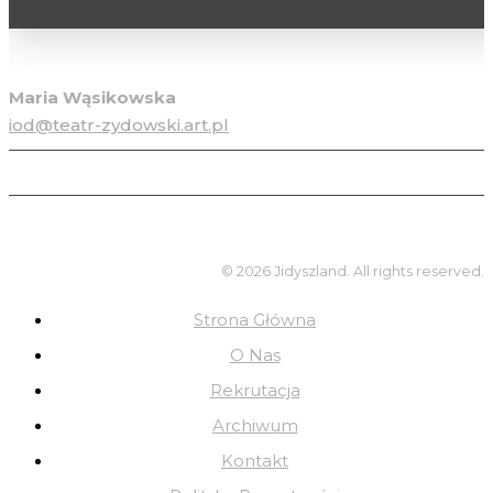
Inspektor ochrony danych osobowych
Maria Wąsikowska
iod@teatr-zydowski.art.pl
© 2026 Jidyszland. All rights reserved.
Strona Główna
O Nas
Rekrutacja
Archiwum
Kontakt