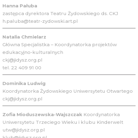
Hanna Pałuba
zastępca dyrektora Teatru Żydowskiego ds. CKJ
h.paluba@teatr-zydowski.art.pl
Natalia Chmielarz
Główna Specjalistka – Koordynatorka projektów
edukacyjno-kulturalnych
ckj@jidysz.org.pl
tel. 22 409 91 00
Dominika Ludwig
Koordynatorka Żydowskiego Uniwersytetu Otwartego
ckj@jidysz.org.pl
Zofia Mioduszewska-Wajszczak
Koordynatorka
Uniwersytetu Trzeciego Wieku i klubu Kinderwelt
utw@jidysz.org.pl
klub@jidysz.org.pl