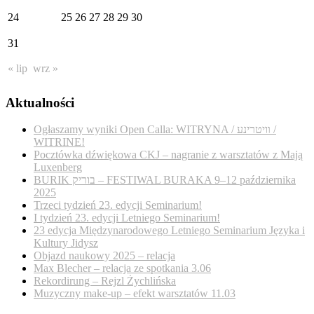
24
25
26
27
28
29
30
31
« lip
wrz »
Aktualności
Ogłaszamy wyniki Open Calla: WITRYNA / װיטרינע /
WITRINE!
Pocztówka dźwiękowa CKJ – nagranie z warsztatów z Mają
Luxenberg
BURIK בוריק – FESTIWAL BURAKA 9–12 października
2025
Trzeci tydzień 23. edycji Seminarium!
I tydzień 23. edycji Letniego Seminarium!
23 edycja Międzynarodowego Letniego Seminarium Języka i
Kultury Jidysz
Objazd naukowy 2025 – relacja
Max Blecher – relacja ze spotkania 3.06
Rekordirung – Rejzl Żychlińska
Muzyczny make-up – efekt warsztatów 11.03