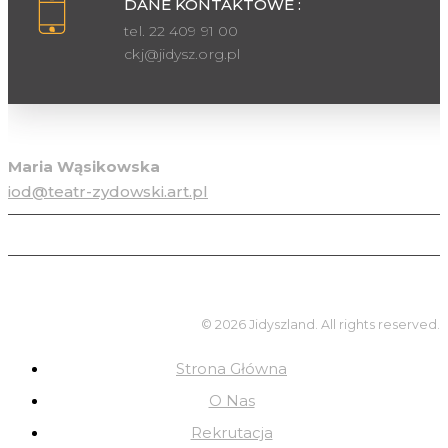
DANE KONTAKTOWE :
tel. 22 409 91 00
ckj@jidysz.org.pl
Inspektor ochrony danych osobowych
Maria Wąsikowska
iod@teatr-zydowski.art.pl
© 2026 Jidyszland. All rights reserved.
Strona Główna
O Nas
Rekrutacja