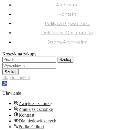
Archiwum
Kontakt
Polityka Prywatności
Deklaracja Dostępności
Strona Archiwalna
Koszyk na zakupy
Skip to content
Open
toolbar
Uławienia
Zwiększ czcionkę
Zmniejsz czcionkę
Kontrast
Dla niedowidzących
Podkreśl linki