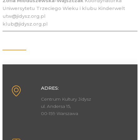
Zofia Mioduszewska-Wajszczak
Koordynatorka
Uniwersytetu Trzeciego Wieku i klubu Kinderwelt
utw@jidysz.org.pl
klub@jidysz.org.pl
Kontakt
ADRES:
Centrum Kultury Jidysz
ul. Andersa 15,
00-159 Warszawa