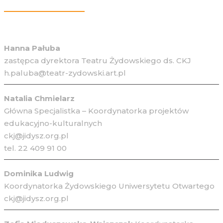
Więcej Informacji
Hanna Pałuba
zastępca dyrektora Teatru Żydowskiego ds. CKJ
h.paluba@teatr-zydowski.art.pl
Natalia Chmielarz
Główna Specjalistka – Koordynatorka projektów
edukacyjno-kulturalnych
ckj@jidysz.org.pl
tel. 22 409 91 00
Dominika Ludwig
Koordynatorka Żydowskiego Uniwersytetu Otwartego
ckj@jidysz.org.pl