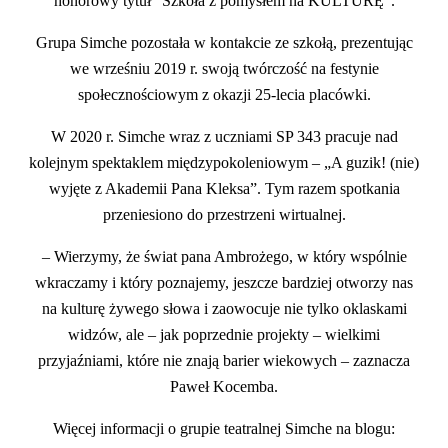
honorowy tytuł “Szkoła z pomysłem na KULTURĘ”.
Grupa Simche pozostała w kontakcie ze szkołą, prezentując
we wrześniu 2019 r. swoją twórczość na festynie
społecznościowym z okazji 25-lecia placówki.
W 2020 r. Simche wraz z uczniami SP 343 pracuje nad
kolejnym spektaklem międzypokoleniowym – „A guzik! (nie)
wyjęte z Akademii Pana Kleksa”. Tym razem spotkania
przeniesiono do przestrzeni wirtualnej.
– Wierzymy, że świat pana Ambrożego, w który wspólnie
wkraczamy i który poznajemy, jeszcze bardziej otworzy nas
na kulturę żywego słowa i zaowocuje nie tylko oklaskami
widzów, ale – jak poprzednie projekty – wielkimi
przyjaźniami, które nie znają barier wiekowych – zaznacza
Paweł Kocemba.
Więcej informacji o grupie teatralnej Simche na blogu: