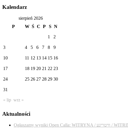
Kalendarz
sierpień 2026
P
W
Ś
C
P
S
N
1
2
3
4
5
6
7
8
9
10
11
12
13
14
15
16
17
18
19
20
21
22
23
24
25
26
27
28
29
30
31
« lip
wrz »
Aktualności
Ogłaszamy wyniki Open Calla: WITRYNA / נע