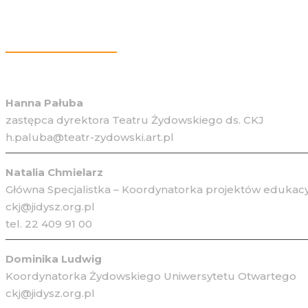
Więcej Informacji
Hanna Pałuba
zastępca dyrektora Teatru Żydowskiego ds. CKJ
h.paluba@teatr-zydowski.art.pl
Natalia Chmielarz
Główna Specjalistka – Koordynatorka projektów edukacy
ckj@jidysz.org.pl
tel. 22 409 91 00
Dominika Ludwig
Koordynatorka Żydowskiego Uniwersytetu Otwartego
ckj@jidysz.org.pl