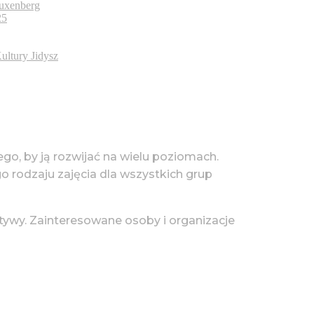
uxenberg
25
ultury Jidysz
tego, by ją rozwijać na wielu poziomach.
go rodzaju zajęcia dla wszystkich grup
tywy. Zainteresowane osoby i organizacje