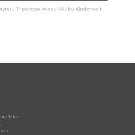
ytetu Trzeciego Wieku i klubu Kinderwelt
ury Jidysz
,
zawa