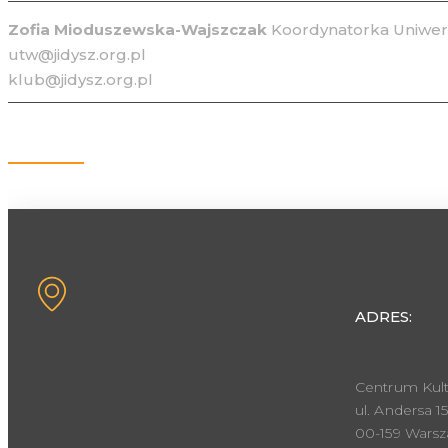
Zofia Mioduszewska-Wajszczak
Koordynatorka Uniwers
utw@jidysz.org.pl
klub@jidysz.org.pl
Kontakt
ADRES:
Centrum Kult
ul. Andersa 15
00-159 Wars