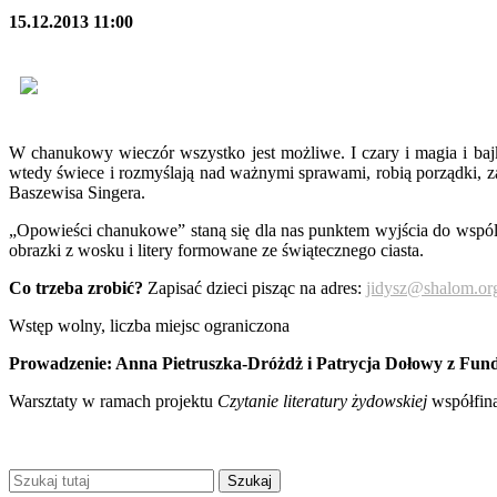
15.12.2013 11:00
W chanukowy wieczór wszystko jest możliwe. I czary i magia i baj
wtedy świece i rozmyślają nad ważnymi sprawami, robią porządki, 
Baszewisa Singera.
„Opowieści chanukowe” staną się dla nas punktem wyjścia do wspól
obrazki z wosku i litery formowane ze świątecznego ciasta.
Co trzeba zrobić?
Zapisać dzieci pisząc na adres:
jidysz@shalom.org
Wstęp wolny, liczba miejsc ograniczona
Prowadzenie: Anna Pietruszka-Dróżdż i Patrycja Dołowy z Fu
Warsztaty w ramach projektu
Czytanie literatury żydowskiej
współfin