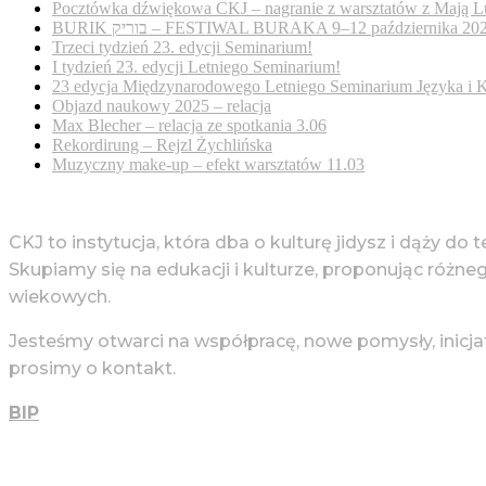
Pocztówka dźwiękowa CKJ – nagranie z warsztatów z Mają L
BURIK בוריק – FESTIWAL BURAKA 9–12 października 20
Trzeci tydzień 23. edycji Seminarium!
I tydzień 23. edycji Letniego Seminarium!
23 edycja Międzynarodowego Letniego Seminarium Języka i K
Objazd naukowy 2025 – relacja
Max Blecher – relacja ze spotkania 3.06
Rekordirung – Rejzl Żychlińska
Muzyczny make-up – efekt warsztatów 11.03
CKJ to instytucja, która dba o kulturę jidysz i dąży do 
Skupiamy się na edukacji i kulturze, proponując różne
wiekowych.
Jesteśmy otwarci na współpracę, nowe pomysły, inicja
prosimy o kontakt.
BIP