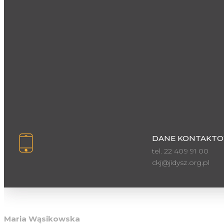
DANE KONTAKTO
tel. 22 409 91 00
ckj@jidysz.org.pl
Inspektor ochrony danych osobowych
Maria Wąsikowska