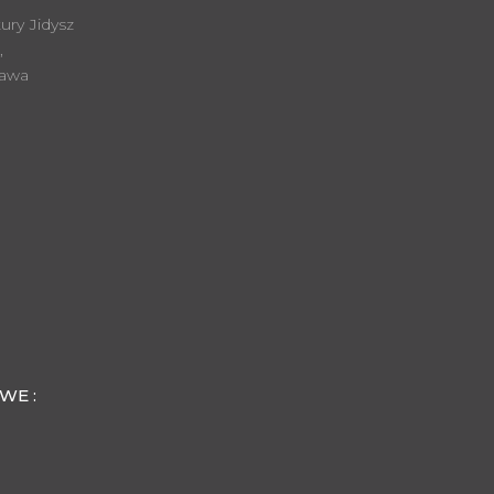
ury Jidysz
,
zawa
WE :