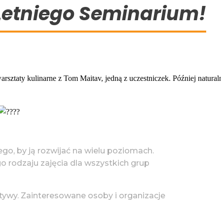
i Letniego Seminarium!
rsztaty kulinarne z Tom Maitav, jedną z uczestniczek. Później natura
tego, by ją rozwijać na wielu poziomach.
go rodzaju zajęcia dla wszystkich grup
tywy. Zainteresowane osoby i organizacje