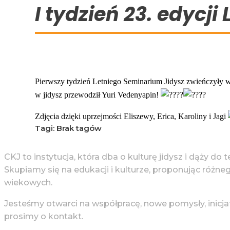
I tydzień 23. edycj
Pierwszy tydzień Letniego Seminarium Jidysz zwieńczyły wa
w jidysz przewodził Yuri Vedenyapin!
Zdjęcia dzięki uprzejmości Eliszewy, Erica, Karoliny i Jagi
Tagi: Brak tagów
CKJ to instytucja, która dba o kulturę jidysz i dąży do 
Skupiamy się na edukacji i kulturze, proponując różne
wiekowych.
Jesteśmy otwarci na współpracę, nowe pomysły, inicja
prosimy o kontakt.