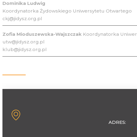
Dominika Ludwig
Koordynatorka Żydowskiego Uniwersytetu Otwartego
ckj@jidysz.org.pl
Zofia Mioduszewska-Wajszczak
Koordynatorka Uniwers
utw@jidysz.org.pl
klub@jidysz.org.pl
Kontakt
ADRES: