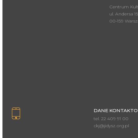
Centrum Kult
ul. Andersa 15
00-159 Wars
DANE KONTAKTO
tel. 22 409 91 00
ckj@jidysz.org.pl