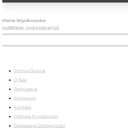
Inspektor ochrony danych osobowych
Maria Wąsikowska
iod@teatr-zydowski.art.pl
Strona Główna
O Nas
Rekrutacja
Archiwum
Kontakt
Polityka Prywatności
Deklaracja Dostępności