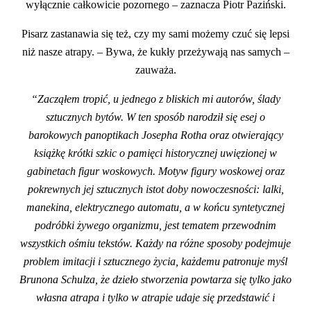
wyłącznie całkowicie pozornego – zaznacza Piotr Paziński.
Pisarz zastanawia się też, czy my sami możemy czuć się lepsi
niż nasze atrapy. – Bywa, że kukły przeżywają nas samych –
zauważa.
“Zacząłem tropić, u jednego z bliskich mi autorów, ślady
sztucznych bytów. W ten sposób narodził się esej o
barokowych panoptikach Josepha Rotha oraz otwierający
książkę krótki szkic o pamięci historycznej uwięzionej w
gabinetach figur woskowych. Motyw figury woskowej oraz
pokrewnych jej sztucznych istot doby nowoczesności: lalki,
manekina, elektrycznego automatu, a w końcu syntetycznej
podróbki żywego organizmu, jest tematem przewodnim
wszystkich ośmiu tekstów. Każdy na różne sposoby podejmuje
problem imitacji i sztucznego życia, każdemu patronuje myśl
Brunona Schulza, że dzieło stworzenia powtarza się tylko jako
własna atrapa i tylko w atrapie udaje się przedstawić i