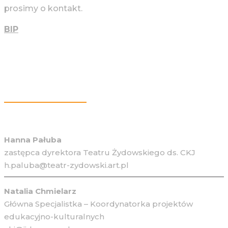
prosimy o kontakt.
BIP
Więcej Informacji
Hanna Pałuba
zastępca dyrektora Teatru Żydowskiego ds. CKJ
h.paluba@teatr-zydowski.art.pl
Natalia Chmielarz
Główna Specjalistka – Koordynatorka projektów
edukacyjno-kulturalnych