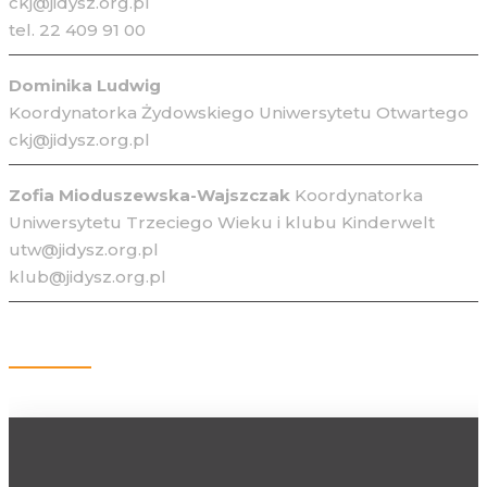
ckj@jidysz.org.pl
tel. 22 409 91 00
Dominika Ludwig
Koordynatorka Żydowskiego Uniwersytetu Otwartego
ckj@jidysz.org.pl
Zofia Mioduszewska-Wajszczak
Koordynatorka
Uniwersytetu Trzeciego Wieku i klubu Kinderwelt
utw@jidysz.org.pl
klub@jidysz.org.pl
Kontakt