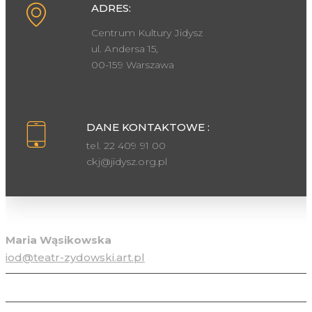
ADRES:
Centrum Kultury Jidysz
ul. Andersa 15,
00-159 Warszawa
DANE KONTAKTOWE :
tel. 22 409 91 00
ckj@jidysz.org.pl
Inspektor ochrony danych osobowych
Maria Wąsikowska
iod@teatr-zydowski.art.pl