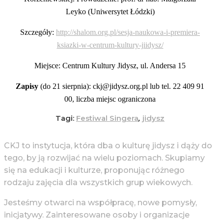
Leyko (Uniwersytet Łódzki)
Szczegóły:
http://shalom.org.pl/sesja-naukowa-i-premiera-
ksiazki-w-centrum-kultury-jiidysz/
Miejsce: Centrum Kultury Jidysz, ul. Andersa 15
Zapisy
(do 21 sierpnia): ckj@jidysz.org.pl lub tel. 22 409 91
00, liczba miejsc ograniczona
Tagi:
Festiwal Singera
,
jidysz
CKJ to instytucja, która dba o kulturę jidysz i dąży do
tego, by ją rozwijać na wielu poziomach. Skupiamy
się na edukacji i kulturze, proponując różnego
rodzaju zajęcia dla wszystkich grup wiekowych.
Jesteśmy otwarci na współpracę, nowe pomysły,
inicjatywy. Zainteresowane osoby i organizacje