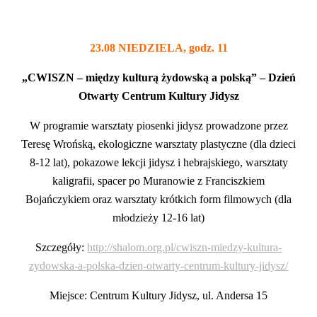
23.08 NIEDZIELA, godz. 11
„CWISZN – między kulturą żydowską a polską” – Dzień
Otwarty Centrum Kultury Jidysz
W programie warsztaty piosenki jidysz prowadzone przez
Teresę Wrońską, ekologiczne warsztaty plastyczne (dla dzieci
8-12 lat), pokazowe lekcji jidysz i hebrajskiego, warsztaty
kaligrafii, spacer po Muranowie z Franciszkiem
Bojańczykiem oraz warsztaty krótkich form filmowych (dla
młodzieży 12-16 lat)
Szczegóły:
http://shalom.org.pl/cwiszn-miedzy-kultura-
zydowska-a-polska-dzien-otwarty-centrum-kultury-jidysz/
Miejsce: Centrum Kultury Jidysz, ul. Andersa 15