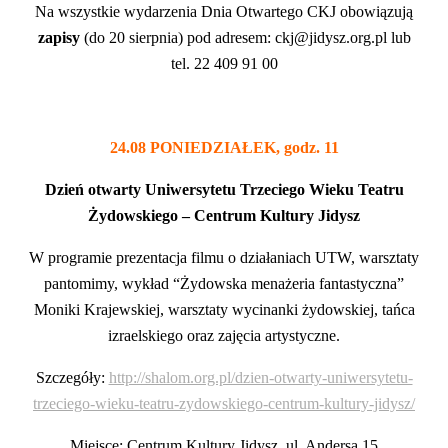
Na wszystkie wydarzenia Dnia Otwartego CKJ obowiązują
zapisy
(do 20 sierpnia) pod adresem: ckj@jidysz.org.pl lub
tel. 22 409 91 00
24.08 PONIEDZIAŁEK, godz. 11
Dzień otwarty Uniwersytetu Trzeciego Wieku Teatru
Żydowskiego – Centrum Kultury Jidysz
W programie prezentacja filmu o działaniach UTW, warsztaty
pantomimy, wykład “Żydowska menażeria fantastyczna”
Moniki Krajewskiej, warsztaty wycinanki żydowskiej, tańca
izraelskiego oraz zajęcia artystyczne.
Szczegóły:
http://shalom.org.pl/dzien-otwarty-uniwersytetu-
trzeciego-wieku-teatru-zydowskiego-centrum-kultury-jidysz/
Miejsce: Centrum Kultury Jidysz, ul. Andersa 15