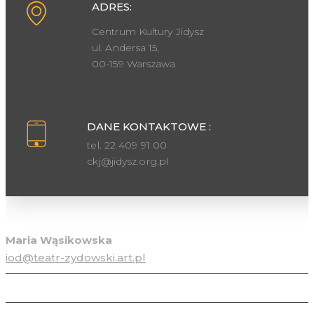
ADRES:
Centrum Kultury Jidysz
ul. Andersa 15,
00-159 Warszawa
DANE KONTAKTOWE :
tel. 22 409 91 00
ckj@jidysz.org.pl
Inspektor ochrony danych osobowych
Maria Wąsikowska
iod@teatr-zydowski.art.pl