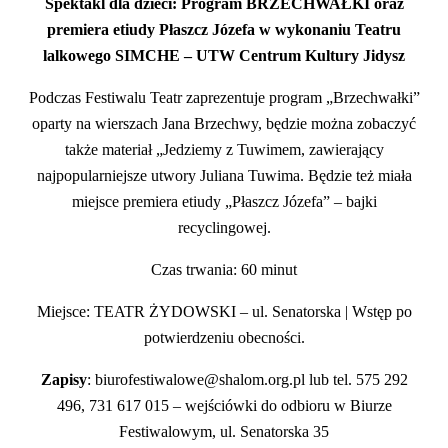
Spektakl dla dzieci: Program BRZECHWAŁKI oraz
premiera etiudy Płaszcz Józefa w wykonaniu Teatru
lalkowego SIMCHE – UTW Centrum Kultury Jidysz
Podczas Festiwalu Teatr zaprezentuje program „Brzechwałki”
oparty na wierszach Jana Brzechwy, będzie można zobaczyć
także materiał „Jedziemy z Tuwimem, zawierający
najpopularniejsze utwory Juliana Tuwima. Będzie też miała
miejsce premiera etiudy „Płaszcz Józefa” – bajki
recyclingowej.
Czas trwania: 60 minut
Miejsce: TEATR ŻYDOWSKI – ul. Senatorska | Wstęp po
potwierdzeniu obecności.
Zapisy
: biurofestiwalowe@shalom.org.pl lub tel. 575 292
496, 731 617 015 – wejściówki do odbioru w Biurze
Festiwalowym, ul. Senatorska 35