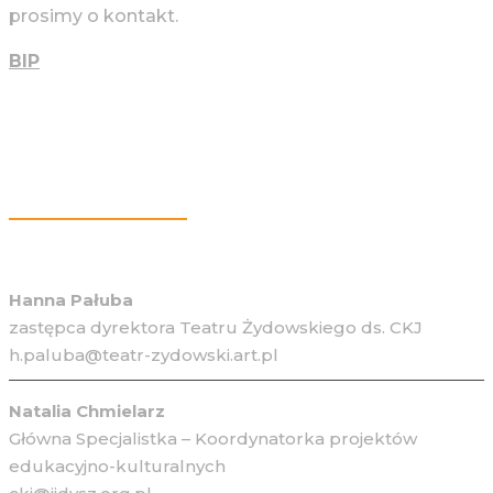
prosimy o kontakt.
BIP
Więcej Informacji
Hanna Pałuba
zastępca dyrektora Teatru Żydowskiego ds. CKJ
h.paluba@teatr-zydowski.art.pl
Natalia Chmielarz
Główna Specjalistka – Koordynatorka projektów
edukacyjno-kulturalnych