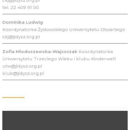
ckj@jidysz.org.pl
tel. 22 409 91 00
Dominika Ludwig
Koordynatorka Żydowskiego Uniwersytetu Otwartego
ckj@jidysz.org.pl
Zofia Mioduszewska-Wajszczak
Koordynatorka
Uniwersytetu Trzeciego Wieku i klubu Kinderwelt
utw@jidysz.org.pl
klub@jidysz.org.pl
Kontakt