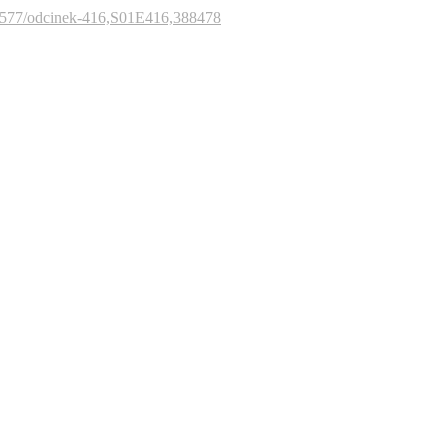
74577/odcinek-416,S01E416,388478