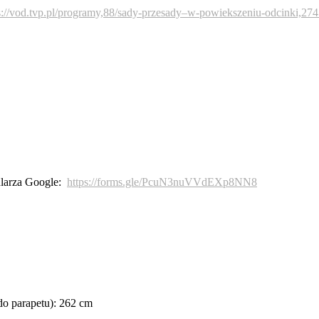
s://vod.tvp.pl/programy,88/sady-przesady–w-powiekszeniu-odcinki,2
ularza Google:
https://forms.gle/PcuN3nuVVdEXp8NN8
do parapetu): 262 cm