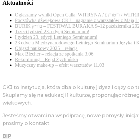
Aktualności
Ogłaszamy wyniki Open Calla: WITRYNA / נע
Pocztówka dźwiękowa CKJ – nagranie z warsztatów z Mają L
BURIK בוריק – FESTIWAL BURAKA 9–12 października 20
Trzeci tydzień 23. edycji Seminarium!
I tydzień 23. edycji Letniego Seminarium!
23 edycja Międzynarodowego Letniego Seminarium Języka i K
Objazd naukowy 2025 – relacja
Max Blecher – relacja ze spotkania 3.06
Rekordirung – Rejzl Żychlińska
Muzyczny make-up – efekt warsztatów 11.03
CKJ to instytucja, która dba o kulturę jidysz i dąży do 
Skupiamy się na edukacji i kulturze, proponując różne
wiekowych.
Jesteśmy otwarci na współpracę, nowe pomysły, inicja
prosimy o kontakt.
BIP