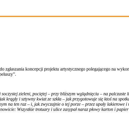
do zgłaszania koncepcji projektu artystycznego polegającego na wykonani
peluszy”.
zystej zieleni, pociętej – przy bliższym wglądnięciu – na palczaste li
jak krągły i sztywny kwiat ze szkła – jak przygotowuje się ktoś na spo
m na ten raz – i, jak zwyczajnie o tej porze – przez upały lakierowe i 
owicie: Wszystkie trotuary i ulice zasypał naraz płowy karton i papier p