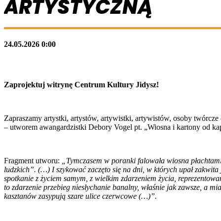
ARTYSTYCZNĄ
24.05.2026 0:00
Zaprojektuj witrynę Centrum Kultury Jidysz!
Zapraszamy artystki, artystów, artywistki, artywistów, osoby twórcze 
– utworem awangardzistki Debory Vogel pt. „Wiosna i kartony od ka
Fragment utworu:
„Tymczasem w poranki falowała wiosna płachtami soc
ludzkich”. (…) I szykować zaczęto się na dni, w których upał zakwita 
spotkanie z życiem samym, z wielkim zdarzeniem życia, reprezentowany
to zdarzenie przebieg niesłychanie banalny, właśnie jak zawsze, a mian
kasztanów zasypują szare ulice czerwcowe (…)”.