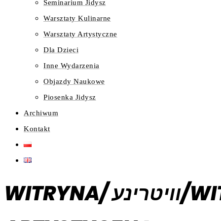
Seminarium Jidysz
Warsztaty Kulinarne
Warsztaty Artystyczne
Dla Dzieci
Inne Wydarzenia
Objazdy Naukowe
Piosenka Jidysz
Archiwum
Kontakt
WITRYNA/ װיטרינע/WITRINE | OPEN CALL NA INSTALACJĘ