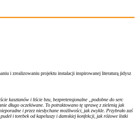
u i zrealizowaniu projektu instalacji inspirowanej literaturą jidysz
ście kasztanów i liście bzu, bezpretensjonalne „podobne do serc
tkanie długo oczekiwane. To potraktowano tę sprawę z zielenią jak
nieporadne i przez niesłychane możliwości, jak zwykle. Przybrało zaś
udeł i torebek od kapeluszy i damskiej konfekcji, jak różowe listki