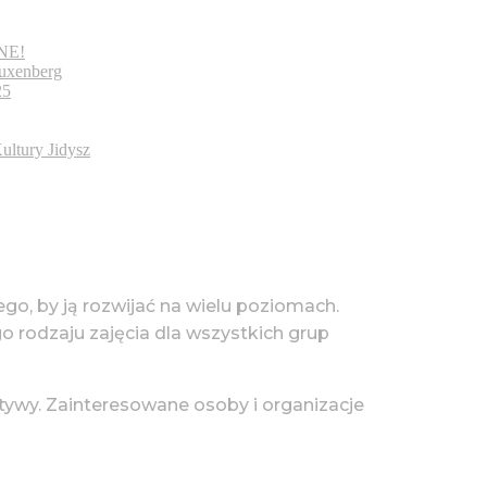
װיטרי / WITRINE!
uxenberg
25
ultury Jidysz
tego, by ją rozwijać na wielu poziomach.
go rodzaju zajęcia dla wszystkich grup
tywy. Zainteresowane osoby i organizacje