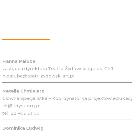
Więcej Informacji
Hanna Pałuba
zastępca dyrektora Teatru Żydowskiego ds. CKJ
h.paluba@teatr-zydowski.art.pl
Natalia Chmielarz
Główna Specjalistka – Koordynatorka projektów edukacy
ckj@jidysz.org.pl
tel. 22 409 91 00
Dominika Ludwig