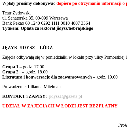
Wpłaty
prosimy dokonywać
dopiero po otrzymaniu informacji o p
Teatr Żydowski
ul. Senatorska 35, 00-099 Warszawa
Bank Pekao 60 1240 6292 1111 0010 4807 3364
Tytułem: Opłata za lektorat jidysz/hebrajskiego
JĘZYK JIDYSZ – ŁÓDŹ
Zajęcia odbywają się w poniedziałki w lokalu przy ulicy Pomorskiej 
Grupa 1
– godz. 17.00
Grupa 2
– godz. 18.00
Literatura i konwersacje dla zaawansowanych
– godz. 19.00
Prowadzenie: Lilianna Mitelman
KONTAKT i ZAPISY:
jidysz1@gazeta.pl
UDZIAŁ W ZAJĘCIACH W ŁODZI JEST BEZPŁATNY.
Proj