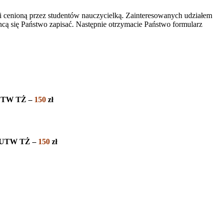
 i cenioną przez studentów nauczycielką. Zainteresowanych udziałem
ą się Państwo zapisać. Następnie otrzymacie Państwo formularz
z UTW TŻ –
150
zł
az UTW TŻ –
150
zł