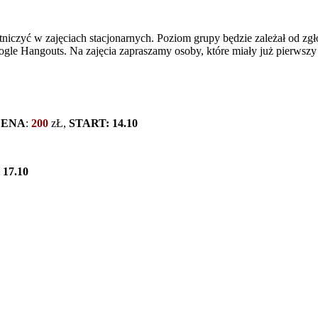
tniczyć w zajęciach stacjonarnych. Poziom grupy będzie zależał od zg
gle Hangouts. Na zajęcia zapraszamy osoby, które miały już pierwszy 
CENA
:
200
zŁ,
START: 14.10
17.10