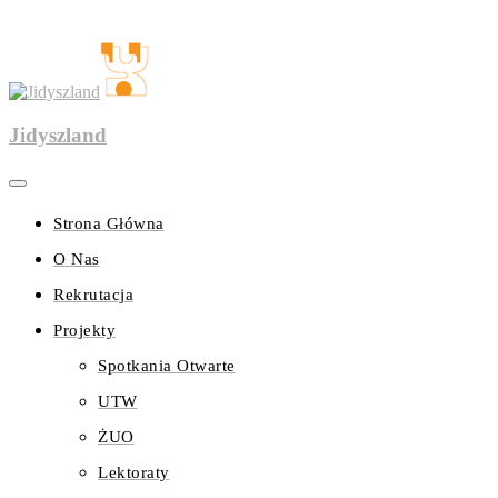
Jidyszland
Strona Główna
O Nas
Rekrutacja
Projekty
Spotkania Otwarte
UTW
ŻUO
Lektoraty