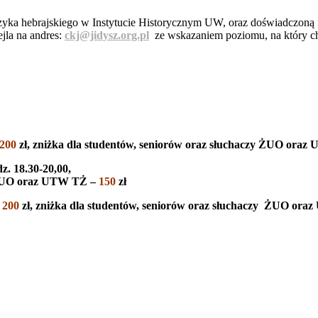
języka hebrajskiego w Instytucie Historycznym UW, oraz doświadczoną
jla na andres:
ckj@jidysz.org.pl
ze wskazaniem poziomu, na który chc
200
zł, zniżka dla studentów, seniorów oraz słuchaczy ŻUO ora
z. 18.30-20,00,
y ŻUO oraz UTW TŻ –
150
zł
:
200
zł, zniżka dla studentów, seniorów oraz słuchaczy ŻUO or