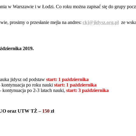
nia w Warszawie i w Łodzi. Co roku można zapisać się do grupy poc
ie, prosimy o przesłanie mejla na andres:
ckj@jidysz.org.pl
ze wskaz
ździernika 2019.
nauka jidysz od podstaw
start: 1 października
 kontynuacja po roku nauki
start: 1 października
 kontynuacja po 2-3 latach nauki,
start: 3 października
y ŻUO oraz UTW TŻ –
150
zł