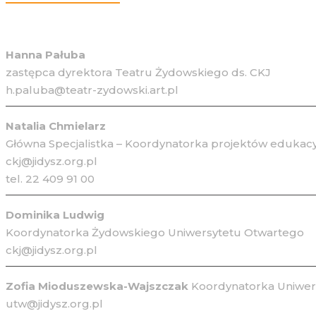
Hanna Pałuba
zastępca dyrektora Teatru Żydowskiego ds. CKJ
h.paluba@teatr-zydowski.art.pl
Natalia Chmielarz
Główna Specjalistka – Koordynatorka projektów edukacy
ckj@jidysz.org.pl
tel. 22 409 91 00
Dominika Ludwig
Koordynatorka Żydowskiego Uniwersytetu Otwartego
ckj@jidysz.org.pl
Zofia Mioduszewska-Wajszczak
Koordynatorka Uniwers
utw@jidysz.org.pl