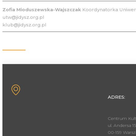
Zofia Mioduszewska-Wajszczak
Koordynatorka Uniwers
utw@jidysz.org.pl
klub@jidysz.org.pl
Kontakt
ADRES:
Centrum Kult
ul. Andersa 15
00-159 Wars