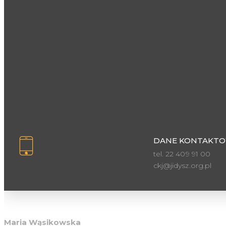
DANE KONTAKTO
tel. 22 409 91 00
ckj@jidysz.org.pl
Inspektor ochrony danych osobowych
Maria Wąsikowska