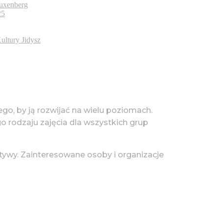
uxenberg
25
ultury Jidysz
tego, by ją rozwijać na wielu poziomach.
go rodzaju zajęcia dla wszystkich grup
tywy. Zainteresowane osoby i organizacje