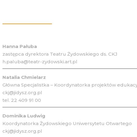
Więcej Informacji
Hanna Pałuba
zastępca dyrektora Teatru Żydowskiego ds. CKJ
h.paluba@teatr-zydowski.art.pl
Natalia Chmielarz
Główna Specjalistka – Koordynatorka projektów edukacy
ckj@jidysz.org.pl
tel. 22 409 91 00
Dominika Ludwig
Koordynatorka Żydowskiego Uniwersytetu Otwartego
ckj@jidysz.org.pl