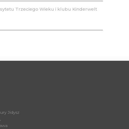
ytetu Trzeciego Wieku i klubu Kinderwelt
ury Jidysz
,
zawa