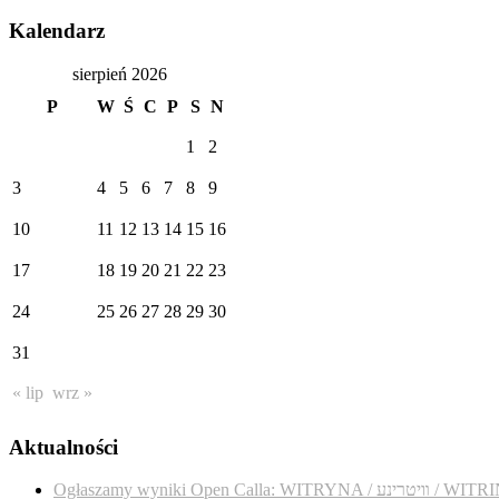
Kalendarz
sierpień 2026
P
W
Ś
C
P
S
N
1
2
3
4
5
6
7
8
9
10
11
12
13
14
15
16
17
18
19
20
21
22
23
24
25
26
27
28
29
30
31
« lip
wrz »
Aktualności
Ogłaszamy wyniki Open Calla: WITRYNA / נע