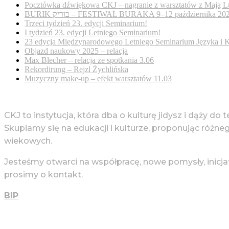
Pocztówka dźwiękowa CKJ – nagranie z warsztatów z Mają L
BURIK בוריק – FESTIWAL BURAKA 9–12 października 20
Trzeci tydzień 23. edycji Seminarium!
I tydzień 23. edycji Letniego Seminarium!
23 edycja Międzynarodowego Letniego Seminarium Języka i K
Objazd naukowy 2025 – relacja
Max Blecher – relacja ze spotkania 3.06
Rekordirung – Rejzl Żychlińska
Muzyczny make-up – efekt warsztatów 11.03
CKJ to instytucja, która dba o kulturę jidysz i dąży do 
Skupiamy się na edukacji i kulturze, proponując różne
wiekowych.
Jesteśmy otwarci na współpracę, nowe pomysły, inicja
prosimy o kontakt.
BIP