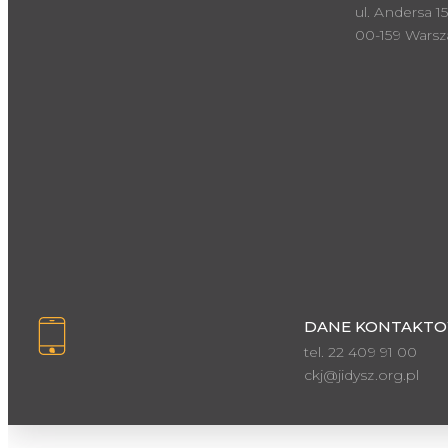
ul. Andersa 15
00-159 Wars
DANE KONTAKTO
tel. 22 409 91 00
ckj@jidysz.org.pl