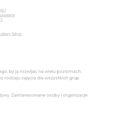
װיטרי / WITRINE!
uxenberg
25
ultury Jidysz
tego, by ją rozwijać na wielu poziomach.
go rodzaju zajęcia dla wszystkich grup
tywy. Zainteresowane osoby i organizacje