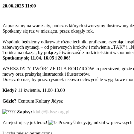
20.06.2025 11:00
Zapraszamy na warsztaty, podczas których stworzymy ilustrowany d
Spotkamy się raz w miesiącu, przez okrągły rok.
Wspólnie będziemy odkrywać różne techniki graficzne, czerpiąc inspi
zabawnych sytuacji – od pierwszych kroków i mówienia „TAK” i „NIE
To idealna okazja, by połączyć twórczość z rodzicielskimi wspomnie
Spotkamy się 11.04, 16.05 i 20.06!
WARSZTATY TWÓRCZE DLA RODZICÓW to przestrzeń, gdzie odkryjemy
mowy oraz praktyką ilustratorek i ilustratorów.
Dołącz do nas, by przez rysunek i słowo uchwycić te wyjątkowe mo
Kiedy?
11 kwietnia, 11.00-13.00
Gdzie?
Centrum Kultury Jidysz
Zapisy:
klub@jidysz.org.pl
Zarejestruj się już teraz!
Przemyśl decyzję, udział w pierwszych 
Liczba miejsc ograniczona.