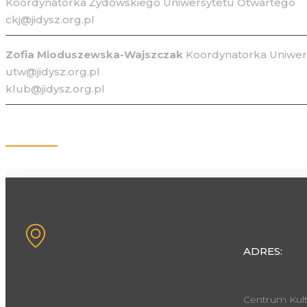
Koordynatorka Żydowskiego Uniwersytetu Otwartego
ckj@jidysz.org.pl
Zofia Mioduszewska-Wajszczak
Koordynatorka Uniwers
utw@jidysz.org.pl
klub@jidysz.org.pl
Kontakt
ADRES:
Centrum Kult