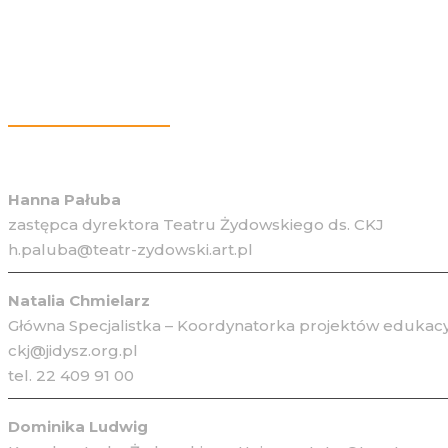
Więcej Informacji
Hanna Pałuba
zastępca dyrektora Teatru Żydowskiego ds. CKJ
h.paluba@teatr-zydowski.art.pl
Natalia Chmielarz
Główna Specjalistka – Koordynatorka projektów edukacy
ckj@jidysz.org.pl
tel. 22 409 91 00
Dominika Ludwig