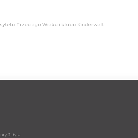
ytetu Trzeciego Wieku i klubu Kinderwelt
ury Jidysz