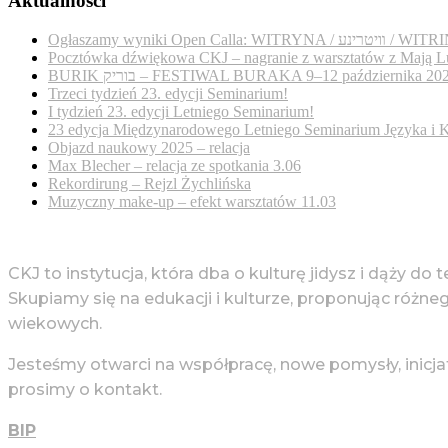
Aktualności
Ogłaszamy wyniki Open Calla: WITRYNA / נע
Pocztówka dźwiękowa CKJ – nagranie z warsztatów z Mają L
BURIK בוריק – FESTIWAL BURAKA 9–12 października 20
Trzeci tydzień 23. edycji Seminarium!
I tydzień 23. edycji Letniego Seminarium!
23 edycja Międzynarodowego Letniego Seminarium Języka i K
Objazd naukowy 2025 – relacja
Max Blecher – relacja ze spotkania 3.06
Rekordirung – Rejzl Żychlińska
Muzyczny make-up – efekt warsztatów 11.03
CKJ to instytucja, która dba o kulturę jidysz i dąży do 
Skupiamy się na edukacji i kulturze, proponując różne
wiekowych.
Jesteśmy otwarci na współpracę, nowe pomysły, inicja
prosimy o kontakt.
BIP