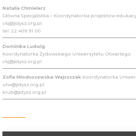
Natalia Chmielarz
Główna Specjalistka – Koordynatorka projektów edukacy
ckj@jidysz.org.pl
tel. 22 409 91 00
Dominika Ludwig
Koordynatorka Żydowskiego Uniwersytetu Otwartego
ckj@jidysz.org.pl
Zofia Mioduszewska-Wajszczak
Koordynatorka Uniwers
utw@jidysz.org.pl
klub@jidysz.org.pl
Kontakt