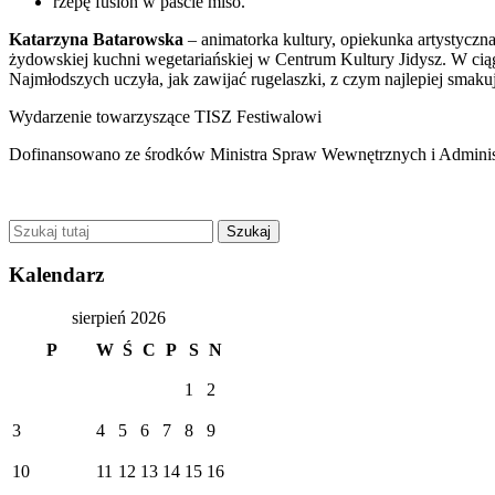
rzepę fusion w paście miso.
Katarzyna Batarowska
– animatorka kultury, opiekunka artystycz
żydowskiej kuchni wegetariańskiej w Centrum Kultury Jidysz. W cią
Najmłodszych uczyła, jak zawijać rugelaszki, z czym najlepiej smaku
Wydarzenie towarzyszące TISZ Festiwalowi
Dofinansowano ze środków Ministra Spraw Wewnętrznych i Administ
Kalendarz
sierpień 2026
P
W
Ś
C
P
S
N
1
2
3
4
5
6
7
8
9
10
11
12
13
14
15
16