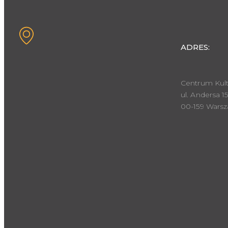
ADRES:
Centrum Kult
ul. Andersa 15
00-159 Wars