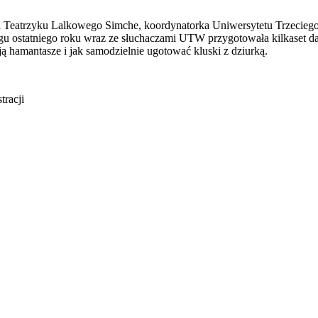
na Teatrzyku Lalkowego Simche, koordynatorka Uniwersytetu Trzecie
gu ostatniego roku wraz ze słuchaczami UTW przygotowała kilkaset da
ją hamantasze i jak samodzielnie ugotować kluski z dziurką.
racji