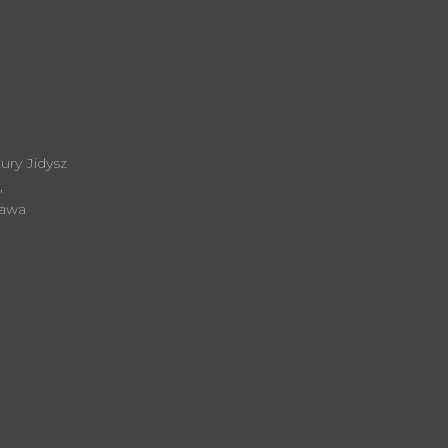
ury Jidysz
,
zawa