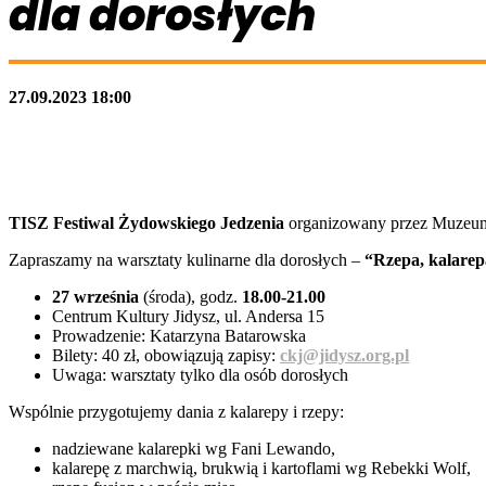
dla dorosłych
27.09.2023 18:00
TISZ Festiwal Żydowskiego Jedzenia
organizowany przez Muzeum 
Zapraszamy na warsztaty kulinarne dla dorosłych –
“Rzepa, kalarep
27 września
(środa), godz.
18.00-21.00
Centrum Kultury Jidysz, ul. Andersa 15
Prowadzenie: Katarzyna Batarowska
Bilety: 40 zł, obowiązują zapisy:
ckj@jidysz.org.pl
Uwaga: warsztaty tylko dla osób dorosłych
Wspólnie przygotujemy dania z kalarepy i rzepy:
nadziewane kalarepki wg Fani Lewando,
kalarepę z marchwią, brukwią i kartoflami wg Rebekki Wolf,