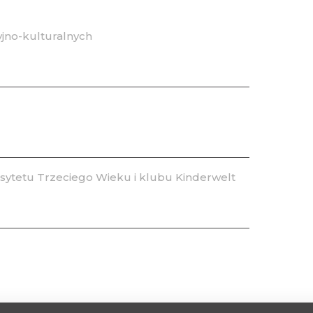
jno-kulturalnych
ytetu Trzeciego Wieku i klubu Kinderwelt