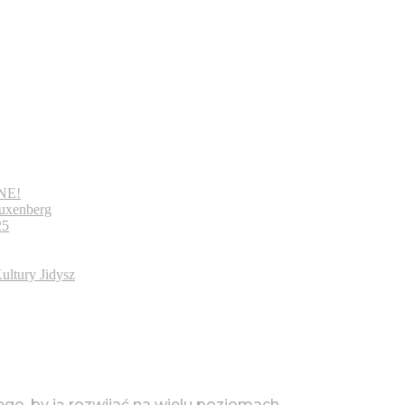
װיטרי / WITRINE!
uxenberg
25
ultury Jidysz
tego, by ją rozwijać na wielu poziomach.