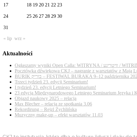
17
18
19
20
21
22
23
24
25
26
27
28
29
30
31
« lip
wrz »
Aktualności
Ogłaszamy wyniki Open Calla: WITRYNA / נע
Pocztówka dźwiękowa CKJ – nagranie z warsztatów z Mają L
BURIK בוריק – FESTIWAL BURAKA 9–12 października 20
Trzeci tydzień 23. edycji Seminarium!
I tydzień 23. edycji Letniego Seminarium!
23 edycja Międzynarodowego Letniego Seminarium Języka i K
Objazd naukowy 2025 – relacja
Max Blecher – relacja ze spotkania 3.06
Rekordirung – Rejzl Żychlińska
Muzyczny make-up – efekt warsztatów 11.03
CKJ to instytucja, która dba o kulturę jidysz i dąży do 