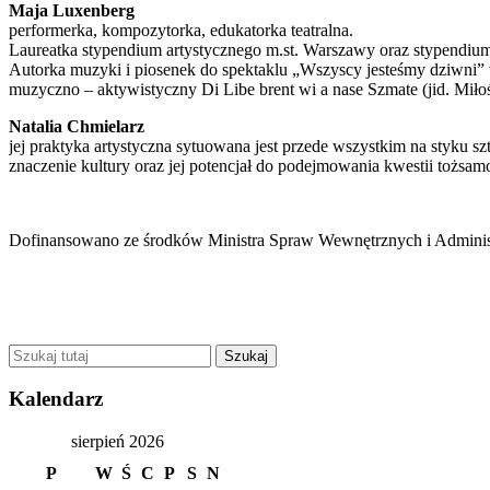
Maja Luxenberg
performerka, kompozytorka, edukatorka teatralna.
Laureatka stypendium artystycznego m.st. Warszawy oraz stypendi
Autorka muzyki i piosenek do spektaklu „Wszyscy jesteśmy dziwni” 
muzyczno – aktywistyczny Di Libe brent wi a nase Szmate (jid. Mił
Natalia Chmielarz
jej praktyka artystyczna sytuowana jest przede wszystkim na styku s
znaczenie kultury oraz jej potencjał do podejmowania kwestii tożsa
Dofinansowano ze środków Ministra Spraw Wewnętrznych i Administ
Kalendarz
sierpień 2026
P
W
Ś
C
P
S
N