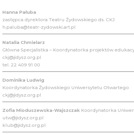
Hanna Pałuba
zastępca dyrektora Teatru Żydowskiego ds. CKJ
h.paluba@teatr-zydowski.art.pl
Natalia Chmielarz
Główna Specjalistka – Koordynatorka projektów edukacy
ckj@jidysz.org.pl
tel. 22 409 91 00
Dominika Ludwig
Koordynatorka Żydowskiego Uniwersytetu Otwartego
ckj@jidysz.org.pl
Zofia Mioduszewska-Wajszczak
Koordynatorka Uniwers
utw@jidysz.org.pl
klub@jidysz.org.pl