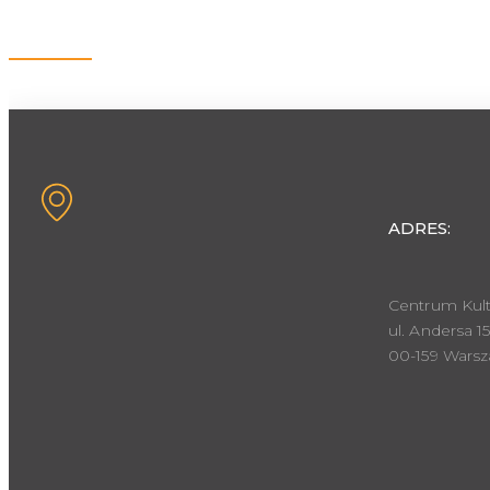
Kontakt
ADRES:
Centrum Kult
ul. Andersa 15
00-159 Wars