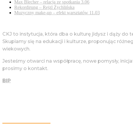
Max Blecher – relacja ze spotkania 3.06
Rekordirung – Rejzl Żychlińska
Muzyczny make-up – efekt warsztatów 11.03
CKJ to instytucja, która dba o kulturę jidysz i dąży do 
Skupiamy się na edukacji i kulturze, proponując różne
wiekowych.
Jesteśmy otwarci na współpracę, nowe pomysły, inicja
prosimy o kontakt.
BIP
Więcej Informacji