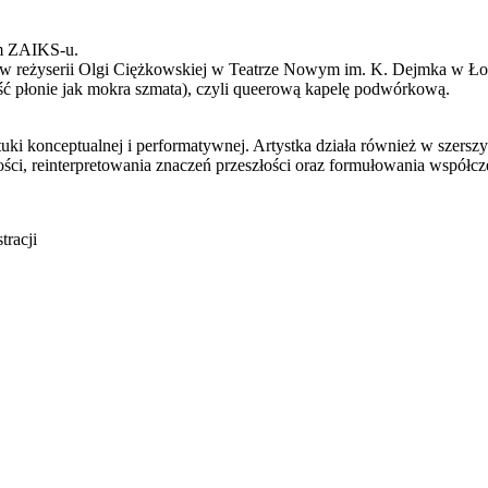
um ZAIKS-u.
w reżyserii Olgi Ciężkowskiej w Teatrze Nowym im. K. Dejmka w Łodzi
ość płonie jak mokra szmata), czyli queerową kapelę podwórkową.
ztuki konceptualnej i performatywnej. Artystka działa również w szers
mości, reinterpretowania znaczeń przeszłości oraz formułowania współ
racji