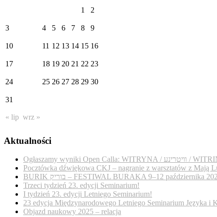
1
2
3
4
5
6
7
8
9
10
11
12
13
14
15
16
17
18
19
20
21
22
23
24
25
26
27
28
29
30
31
« lip
wrz »
Aktualności
Ogłaszamy wyniki Open Calla: WITRYNA / נע
Pocztówka dźwiękowa CKJ – nagranie z warsztatów z Mają L
BURIK בוריק – FESTIWAL BURAKA 9–12 października 20
Trzeci tydzień 23. edycji Seminarium!
I tydzień 23. edycji Letniego Seminarium!
23 edycja Międzynarodowego Letniego Seminarium Języka i K
Objazd naukowy 2025 – relacja