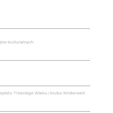
jno-kulturalnych
ytetu Trzeciego Wieku i klubu Kinderwelt