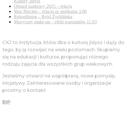
Kultury Jidysz
Objazd naukowy 2025 – relacja
Max Blecher – relacja ze spotkania 3.06
Rekordirung – Rejzl Żychlińska
Muzyczny make-up – efekt warsztatów 11.03
CKJ to instytucja, która dba o kulturę jidysz i dąży do
tego, by ją rozwijać na wielu poziomach. Skupiamy
się na edukacji i kulturze, proponując różnego
rodzaju zajęcia dla wszystkich grup wiekowych.
Jesteśmy otwarci na współpracę, nowe pomysły,
inicjatywy. Zainteresowane osoby i organizacje
prosimy o kontakt.
BIP