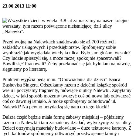
23.06.2013 11:00
Wszystkie dzieci w wieku 3-8 lat zapraszamy na nasze kolejne
warsztaty, tym razem poświęcone nieistniejącej dziś ulicy
„Nalewki”.
Przed wojną na Nalewkach znajdowało się aż 700 różnych
zakładów usługowych i przedsiębiorstw. Spróbujemy sobie
wyobrazić jak wyglądała wtedy ta ulica. Było tam głośno, wesoło?
Czy ludzie spieszyli się, a może raczej spokojnie spacerowali?
Bawili się? Pracowali? Żeby przekonać się jak było tam naprawdę,
sięgniemy po literaturę.
Punktem wyjścia będą m.in. “Opowiadania dla dzieci” Isaaca
Bashevisa Singera. Odszukamy razem z dziećmi książkę spośród
wielu i poczytamy fragmenty, mówiące o ulicy Nalewki. Zapytamy
dzieci, w jaki sposób możemy tworzyć coś od nowa lub odtwarzać
coś co dawniej istniało. A może spróbujemy odbudować ul.
Nalewki? Na pewno przydadzą się nam do tego klocki!
Dalsza część będzie miała formę zabawy miejskiej – pójdziemy
razem na Nalewki i tam zaczniemy działać, wytyczymy zarys ulicy.
Dzieci otrzymają materiały budowlane – duże tekturowe kartony. Z
tych kartonów spróbujemy odtworzyć przedwojenne kramy i