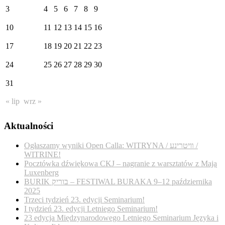
3
4
5
6
7
8
9
10
11
12
13
14
15
16
17
18
19
20
21
22
23
24
25
26
27
28
29
30
31
« lip
wrz »
Aktualności
Ogłaszamy wyniki Open Calla: WITRYNA / װיטרינע /
WITRINE!
Pocztówka dźwiękowa CKJ – nagranie z warsztatów z Mają
Luxenberg
BURIK בוריק – FESTIWAL BURAKA 9–12 października
2025
Trzeci tydzień 23. edycji Seminarium!
I tydzień 23. edycji Letniego Seminarium!
23 edycja Międzynarodowego Letniego Seminarium Języka i