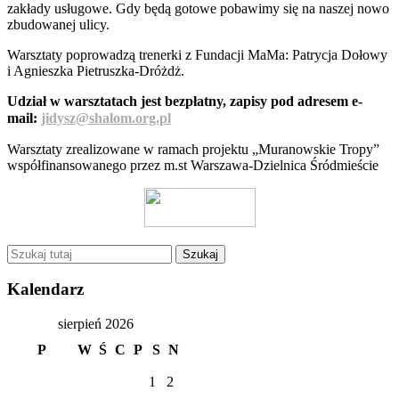
zakłady usługowe. Gdy będą gotowe pobawimy się na naszej nowo
zbudowanej ulicy.
Warsztaty poprowadzą trenerki z Fundacji MaMa: Patrycja Dołowy
i Agnieszka Pietruszka-Dróżdż.
Udział w warsztatach jest bezpłatny, zapisy pod adresem e-
mail:
jidysz@shalom.org.pl
Warsztaty zrealizowane w ramach projektu „Muranowskie Tropy”
współfinansowanego przez m.st Warszawa-Dzielnica Śródmieście
Kalendarz
sierpień 2026
P
W
Ś
C
P
S
N
1
2