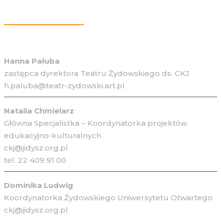
Więcej Informacji
Hanna Pałuba
zastępca dyrektora Teatru Żydowskiego ds. CKJ
h.paluba@teatr-zydowski.art.pl
Natalia Chmielarz
Główna Specjalistka – Koordynatorka projektów
edukacyjno-kulturalnych
ckj@jidysz.org.pl
tel. 22 409 91 00
Dominika Ludwig
Koordynatorka Żydowskiego Uniwersytetu Otwartego
ckj@jidysz.org.pl