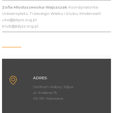
Zofia Mioduszewska-Wajszczak
Koordynatorka
Uniwersytetu Trzeciego Wieku i klubu Kinderwelt
utw@jidysz.org.pl
klub@jidysz.org.pl
Kontakt
ADRES:
Centrum Kultury Jidysz
ul. Andersa 15,
00-159 Warszawa