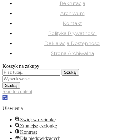
Rekrutacja
Archiwum
Kontakt
Polityka Prywatności
Deklaracja Dostępności
Strona Archiwalna
Koszyk na zakupy
Skip to content
Open
toolbar
Uławienia
Zwiększ czcionkę
Zmniejsz czcionkę
Kontrast
Dla niedowidzących