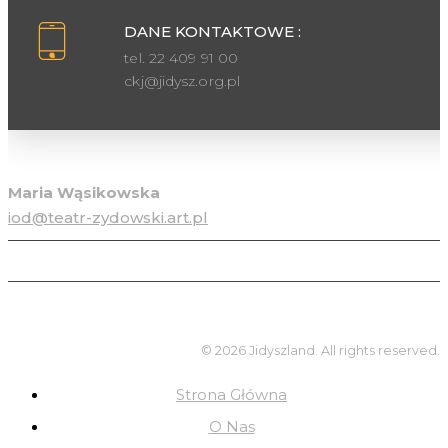
DANE KONTAKTOWE :
tel. 22 409 91 00
ckj@jidysz.org.pl
Inspektor ochrony danych osobowych
Maria Wąsikowska
iod@teatr-zydowski.art.pl
© 2026 Jidyszland. All rights reserved.
Strona Główna
O Nas