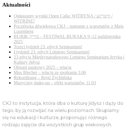
Aktualności
Ogłaszamy wyniki Open Calla: WITRYNA / װיטרינע /
WITRINE!
Pocztówka dźwiękowa CKJ – nagranie z warsztatów z Mają
Luxenberg
BURIK בוריק – FESTIWAL BURAKA 9–12 października
2025
Trzeci tydzień 23. edycji Seminarium!
I tydzień 23. edycji Letniego Seminarium!
23 edycja Międzynarodowego Letniego Seminarium Języka i
Kultury Jidysz
Objazd naukowy 2025 – relacja
Max Blecher – relacja ze spotkania 3.06
Rekordirung – Rejzl Żychlińska
Muzyczny make-up – efekt warsztatów 11.03
CKJ to instytucja, która dba o kulturę jidysz i dąży do
tego, by ją rozwijać na wielu poziomach. Skupiamy
się na edukacji i kulturze, proponując różnego
rodzaju zajęcia dla wszystkich grup wiekowych.