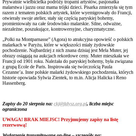
Prywatnie wielbicielka podróży tropami artystów, pasjonatka
malarstwa i jazzu oraz mama trójki dzieci. Pisarka zmierzyła się tym
razem z tematem polskich artystek, które wyemigrowały do Francji,
otwierały swoje atelier, stały się częścią paryskiej bohemy,
promieniowały na całe środowisko malarskie. Silne, odważne,
niezależne, poszukujące, kontrowersyjne, charyzmatyczne.
„Polki na Montparnasse” (Agora) to atrakcyjna opowieść o polskich
malarkach w Paryżu, które w większości miały żydowskie
pochodzenie. Najbardziej z nich znana dzisiaj jest Mela Muter, jej
obrazy osiągają na aukcjach rekordowe ceny. Muter mieszkała we
Francji od 1901 roku. Należała do paryskiej bohemy, była związana
z grupą Ecole de Paris. Inspirowała się twórczością Paula
Cezanne’a. Inne polskie malarki żydowskiego pochodzenia, których
historie opowiada Sylwia Zientek, to m.in. Alicja Halicka i Reno
Hassenberg.
Zapisy do 20 sierpnia na:
ckj@jidysz.org.pl
, liczba miejsc
ograniczona
UWAGA! BRAK MIEJSC! Przyjmujemy zapisy na listę
rezerwową!
Wydarzenie transmitowane on-line – szczegóły na: