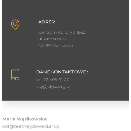
ADRES:
Centrum Kultury Jidysz
ul. Andersa 15,
00-159 Warszawa
DANE KONTAKTOWE :
tel. 22 409 91 00
ckj@jidysz.org.pl
Inspektor ochrony danych osobowych
Maria Wąsikowska
iod@teatr-zydowski.art.pl