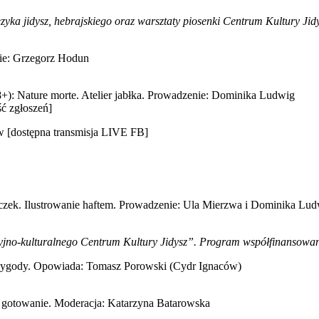
ka jidysz, hebrajskiego oraz warsztaty piosenki Centrum Kultury Ji
ie: Grzegorz Hodun
18+): Nature morte. Atelier jabłka. Prowadzenie: Dominika Ludwig
ść zgłoszeń]
w [dostępna transmisja LIVE FB]
tliczek. Ilustrowanie haftem. Prowadzenie: Ula Mierzwa i Dominika Lud
no-kulturalnego Centrum Kultury Jidysz”. Program współfinansowany
 przygody. Opowiada: Tomasz Porowski (Cydr Ignaców)
 gotowanie. Moderacja: Katarzyna Batarowska