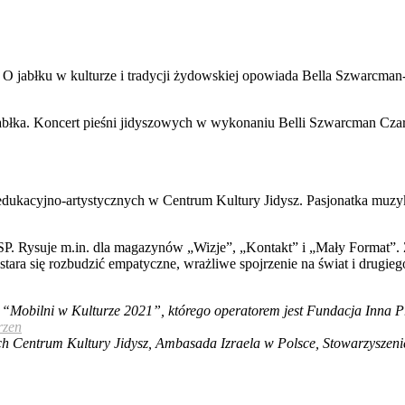
. O jabłku w kulturze i tradycji żydowskiej opowiada Bella Szwarcman
błka. Koncert pieśni jidyszowych w wykonaniu Belli Szwarcman Czarn
 edukacyjno-artystycznych w Centrum Kultury Jidysz. Pasjonatka muzy
 ASP. Rysuje m.in. dla magazynów „Wizje”, „Kontakt” i „Mały Format”
a stara się rozbudzić empatyczne, wrażliwe spojrzenie na świat i drugi
Mobilni w Kulturze 2021”, którego operatorem jest Fundacja Inna P
rzen
ch Centrum Kultury Jidysz, Ambasada Izraela w Polsce, Stowarzyszenie