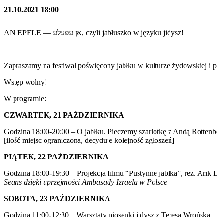
21.10.2021 18:00
AN EPELE — אַן עפּעלע, czyli jabłuszko w języku jidysz!
Zapraszamy na festiwal poświęcony jabłku w kulturze żydowskiej i po
Wstęp wolny!
W programie:
CZWARTEK, 21 PAŹDZIERNIKA
Godzina 18:00-20:00 – O jabłku. Pieczemy szarlotkę z Andą Rottenb
[ilość miejsc ograniczona, decyduje kolejność zgłoszeń]
PIĄTEK, 22 PAŹDZIERNIKA
Godzina 18:00-19:30 – Projekcja filmu “Pustynne jabłka”, reż. Arik Lu
Seans dzięki uprzejmości Ambasady Izraela w Polsce
SOBOTA, 23 PAŹDZIERNIKA
Godzina 11:00-12:30 – Warsztaty piosenki jidysz z Teresą Wrońską