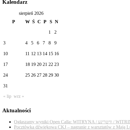
Kalendarz
sierpień 2026
P
W
Ś
C
P
S
N
1
2
3
4
5
6
7
8
9
10
11
12
13
14
15
16
17
18
19
20
21
22
23
24
25
26
27
28
29
30
31
« lip
wrz »
Aktualności
Ogłaszamy wyniki Open Calla: WITRYNA / נע
Pocztówka dźwiękowa CKJ – nagranie z warsztatów z Mają L