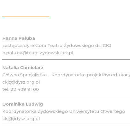
Więcej Informacji
Hanna Pałuba
zastępca dyrektora Teatru Żydowskiego ds. CKJ
h.paluba@teatr-zydowski.art.pl
Natalia Chmielarz
Główna Specjalistka – Koordynatorka projektów edukacy
ckj@jidysz.org.pl
tel. 22 409 91 00
Dominika Ludwig
Koordynatorka Żydowskiego Uniwersytetu Otwartego
ckj@jidysz.org.pl