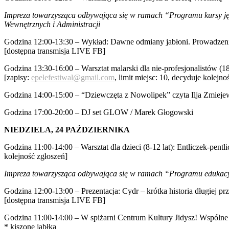
Impreza towarzysząca odbywająca się w ramach “Programu kursy języ
Wewnętrznych i Administracji
Godzina 12:00-13:30 – Wykład: Dawne odmiany jabłoni. Prowadzen
[dostępna transmisja LIVE FB]
Godzina 13:30-16:00 – Warsztat malarski dla nie-profesjonalistów (
[zapisy:
epelefestiwal@gmail.com
, limit miejsc: 10, decyduje kolejno
Godzina 14:00-15:00 – “Dziewczęta z Nowolipek” czyta Ilja Zmieje
Godzina 17:00-20:00 – DJ set GLOW / Marek Głogowski
NIEDZIELA, 24 PAŹDZIERNIKA
Godzina 11:00-14:00 – Warsztat dla dzieci (8-12 lat): Entliczek-pen
kolejność zgłoszeń]
Impreza towarzysząca odbywająca się w ramach “Programu edukacyj
Godzina 12:00-13:00 – Prezentacja: Cydr – krótka historia długiej
[dostępna transmisja LIVE FB]
Godzina 11:00-14:00 – W spiżarni Centrum Kultury Jidysz! Wspólne
* kiszone jabłka