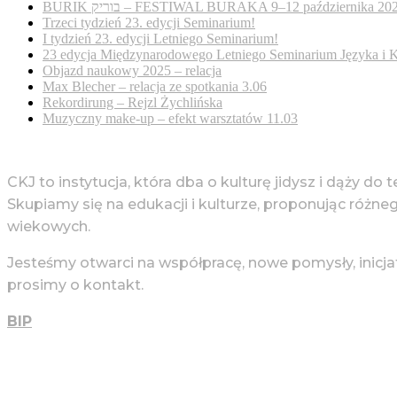
BURIK בוריק – FESTIWAL BURAKA 9–12 października 20
Trzeci tydzień 23. edycji Seminarium!
I tydzień 23. edycji Letniego Seminarium!
23 edycja Międzynarodowego Letniego Seminarium Języka i K
Objazd naukowy 2025 – relacja
Max Blecher – relacja ze spotkania 3.06
Rekordirung – Rejzl Żychlińska
Muzyczny make-up – efekt warsztatów 11.03
CKJ to instytucja, która dba o kulturę jidysz i dąży do 
Skupiamy się na edukacji i kulturze, proponując różne
wiekowych.
Jesteśmy otwarci na współpracę, nowe pomysły, inicja
prosimy o kontakt.
BIP