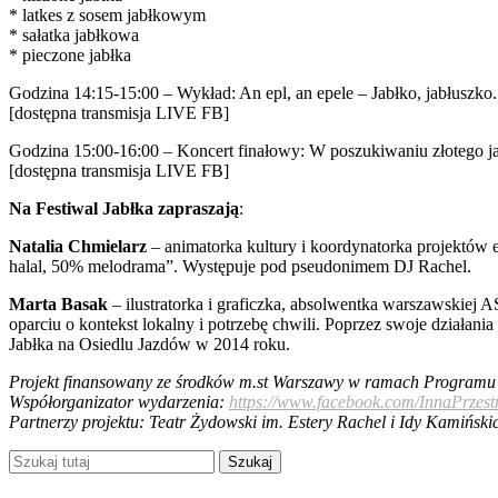
* latkes z sosem jabłkowym
* sałatka jabłkowa
* pieczone jabłka
Godzina 14:15-15:00 – Wykład: An epl, an epele – Jabłko, jabłuszko
[dostępna transmisja LIVE FB]
Godzina 15:00-16:00 – Koncert finałowy: W poszukiwaniu złotego ja
[dostępna transmisja LIVE FB]
Na Festiwal Jabłka zapraszają
:
Natalia Chmielarz
– animatorka kultury i koordynatorka projektów
halal, 50% melodrama”. Występuje pod pseudonimem DJ Rachel.
Marta Basak
– ilustratorka i graficzka, absolwentka warszawskiej
oparciu o kontekst lokalny i potrzebę chwili. Poprzez swoje działani
Jabłka na Osiedlu Jazdów w 2014 roku.
Projekt finansowany ze środków m.st Warszawy w ramach Programu “
Współorganizator wydarzenia:
https://www.facebook.com/InnaPrzest
Partnerzy projektu: Teatr Żydowski im. Estery Rachel i Idy Kamiński