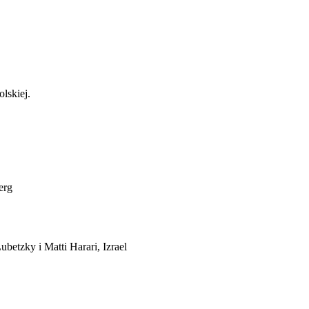
lskiej.
erg
betzky i Matti Harari, Izrael