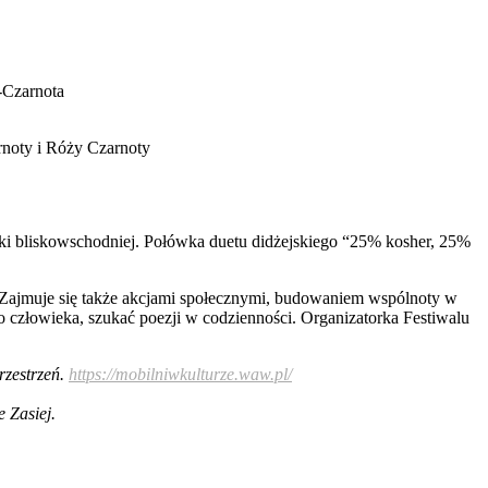
-Czarnota
oty i Róży Czarnoty
ki bliskowschodniej. Połówka duetu didżejskiego “25% kosher, 25%
. Zajmuje się także akcjami społecznymi, budowaniem wspólnoty w
ego człowieka, szukać poezji w codzienności. Organizatorka Festiwalu
rzestrzeń.
https://mobilniwkulturze.waw.pl/
 Zasiej.