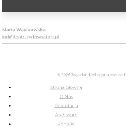
Inspektor ochrony danych osobowych
Maria Wąsikowska
iod@teatr-zydowski.art.pl
© 2026 Jidyszland. All rights reserved.
Strona Główna
O Nas
Rekrutacja
Archiwum
Kontakt