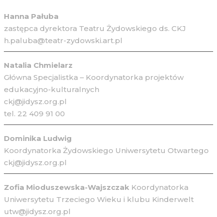
Hanna Pałuba
zastępca dyrektora Teatru Żydowskiego ds. CKJ
h.paluba@teatr-zydowski.art.pl
Natalia Chmielarz
Główna Specjalistka – Koordynatorka projektów
edukacyjno-kulturalnych
ckj@jidysz.org.pl
tel. 22 409 91 00
Dominika Ludwig
Koordynatorka Żydowskiego Uniwersytetu Otwartego
ckj@jidysz.org.pl
Zofia Mioduszewska-Wajszczak
Koordynatorka
Uniwersytetu Trzeciego Wieku i klubu Kinderwelt
utw@jidysz.org.pl