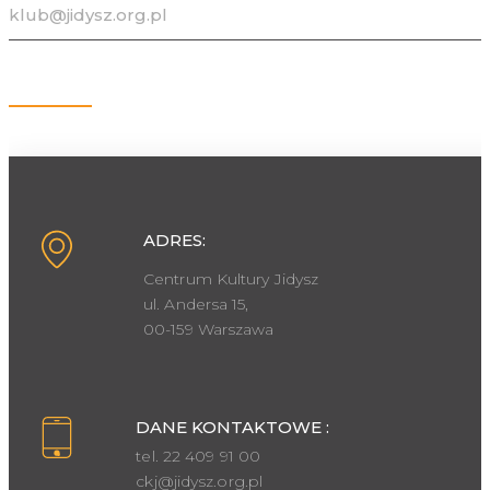
klub@jidysz.org.pl
Kontakt
ADRES:
Centrum Kultury Jidysz
ul. Andersa 15,
00-159 Warszawa
DANE KONTAKTOWE :
tel. 22 409 91 00
ckj@jidysz.org.pl